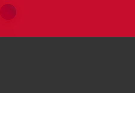
محصولات هوآوی
موبایل‌های هوآوی
موبایل
Huawei P50 Pocket
 P50 Pro
لپتاپ
Huawei nova Y70
i nova 9
تبلت