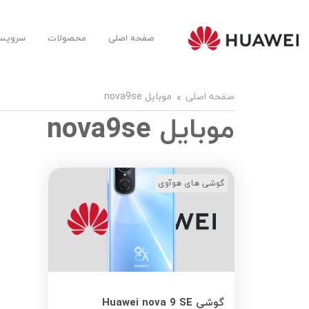
صفحه اصلی
محصولات
سرویس‌
Huawei
Mobile
Farsi |
هوآوی
موبایل
صفحه اصلی
موبایل nova9se
فارسی
موبایل nova9se
گوشی های هوآوی
گوشی Huawei nova 9 SE