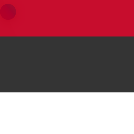
محصولات هوآوی
موبایل‌های هوآوی
موبایل
Huawei P50 Pocket
 P50 Pro
لپتاپ
Huawei nova Y70
i nova 9
تبلت