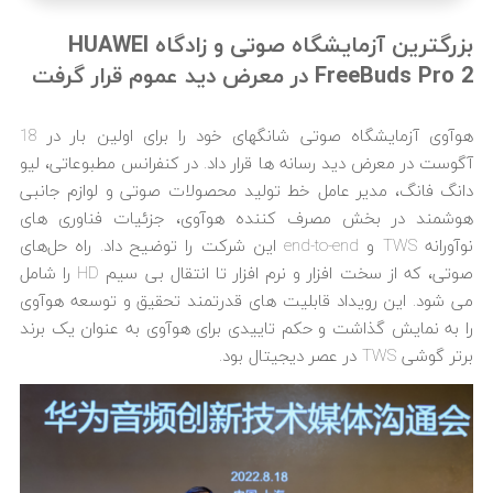
بزرگترین آزمایشگاه صوتی و زادگاه HUAWEI
FreeBuds Pro 2 در معرض دید عموم قرار گرفت
هوآوی آزمایشگاه صوتی شانگهای خود را برای اولین بار در 18
آگوست در معرض دید رسانه ها قرار داد. در کنفرانس مطبوعاتی، لیو
دانگ فانگ، مدیر عامل خط تولید محصولات صوتی و لوازم جانبی
هوشمند در بخش مصرف کننده هوآوی، جزئیات فناوری های
نوآورانه TWS و end-to-end این شرکت را توضیح داد. راه حل‌های
صوتی، که از سخت افزار و نرم افزار تا انتقال بی سیم HD را شامل
می شود. این رویداد قابلیت های قدرتمند تحقیق و توسعه هوآوی
را به نمایش گذاشت و حکم تاییدی برای هوآوی به عنوان یک برند
برتر گوشی TWS در عصر دیجیتال بود.