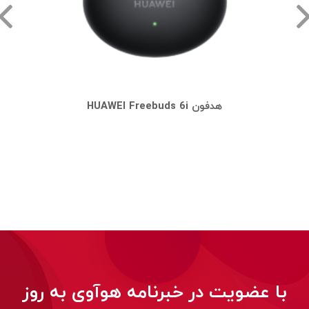
هدفون HUAWEI Freebuds 6i
با عضویت در خبرنامه هوآوی به روز