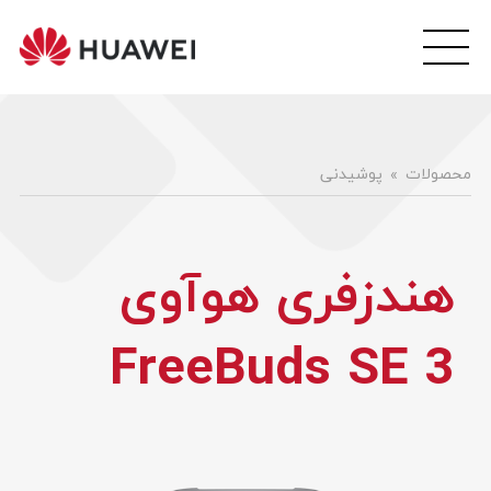
wei
ile
هوآ
موبا
فار
محصولات
پوشیدنی
هندزفری هوآوی
FreeBuds SE 3