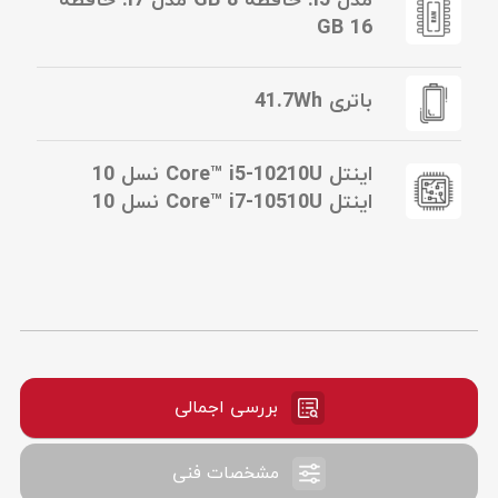
مدل i5: حافظه 8 GB مدل i7: حافظه
16 GB
باتری 41.7Wh
اینتل Core™ i5-10210U نسل 10
اینتل Core™ i7-10510U نسل 10
بررسی اجمالی
مشخصات فنی