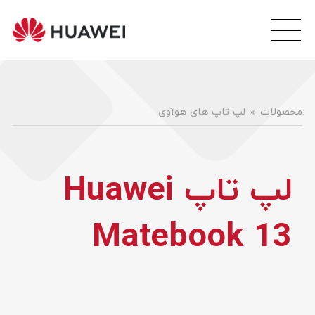
wei
ile
هوآ
موبا
فار
محصولات
لپ تاپ های هوآوی
لپ تاپ Huawei
Matebook 13