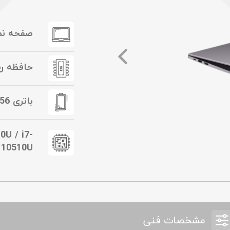
صفحه نمایش 
حافظه رم / 16GB DDR4
باتری 56 وات ساعت
0U / i7-
10510U
مشخصات فنی