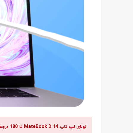
لولای لپ تاپ MateBook D 14 تا 180 درجه باز می‌شود و کاربر می‌تواند با نهایت آزادی عمل، زاویه صفحه نمایش را تنظیم کند.