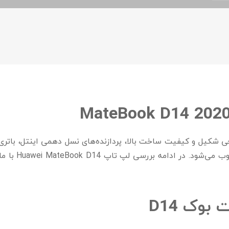
MateBook D14 202
 تاپ با طراحی شکیل و کیفیت ساخت بالا، پردازنده‌های نسل دهمی اینتل، 
Huawei MateBook D14 با ما همراه باشید تا به معرفی کامل مشخصات
بوک D14