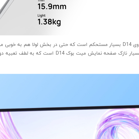
به لطف ساختار بی نقص و اصولی، لپ تاپ هواوی D14 بسیار مستحکم است که حتی در بخش
همان نگاه اول جلب توجه می‌کند، حاشیه‌های بسیار ناز