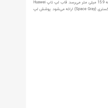
لپ تاپ هواوی D14 یک لپ تاپ سبک، نازک و با سهولت حمل است که تنها 1.38 کیلوگرم وزن دارد و ضخامت آن به 15.9 میلی متر می‌رسد. قاب لپ تاپ Huawei
MateBook D14 هوآوی با استفاده از فلز و پلاستیک ساخته شده است که در دو رنگ نقره‌ای (Mystic Silver) و خاکستری (Space Gray) ارائه می‌شود. پوشش لپ