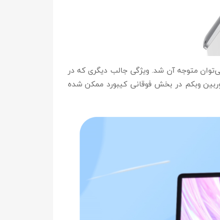
 لولا هم به خوبی می‌توان متوجه آن شد. ویژگی جالب دیگری که در
ک صفحه نمایش میت بوک D14 است که به لطف تعبیه دوربین وبکم در بخش فوقانی کیبورد ممکن شده