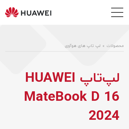
wei
ile
هوآ
موبا
فار
محصولات
لپ تاپ های هوآوی
لپ‌تاپ HUAWEI
MateBook D 16
2024