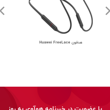
هدفون Huawei FreeLace
با عضویت در خبرنامه هوآوی به روز