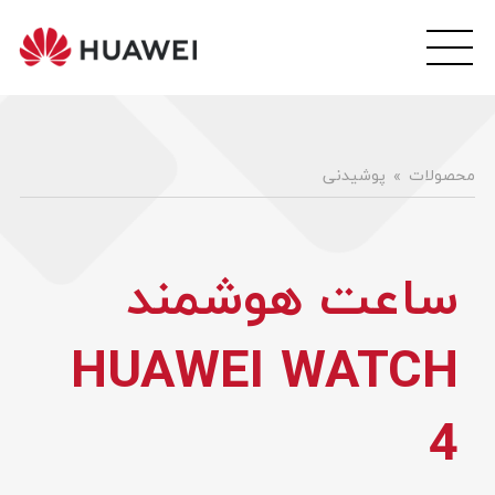
wei
ile
هوآ
موبا
فار
محصولات
پوشیدنی
ساعت هوشمند
HUAWEI WATCH
4