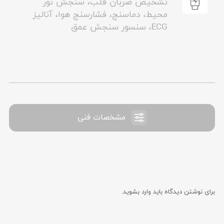
تشخیص ضربان قلب، سنجش نور
محیط، دماسنج، فشارسنج هوا، آنالیز
ECG، سنسور سنجش عمق
مشخصات فنی
برای نوشتن دیدگاه باید
وارد بشوید
.