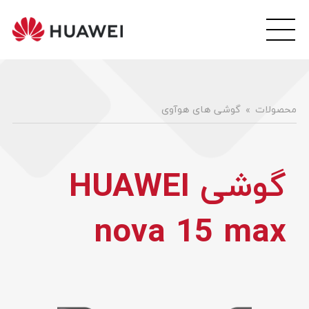
wei
ile
هوآ
موبا
فار
محصولات
گوشی های هوآوی
گوشی HUAWEI
nova 15 max