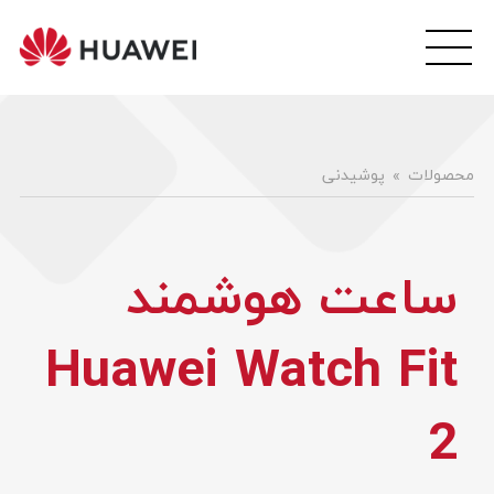
wei
ile
هوآ
موبا
فار
محصولات
پوشیدنی
ساعت هوشمند
Huawei Watch Fit
2