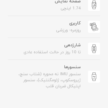
صفحه نمایش
1.74 اینچی
کاربری
روزمره- ورزشی
شارژدهی
تا 10 روز در حالت استفاده عادی
سنسورها
سنسور IMU نه محوره (شتاب سنج،
ژیروسکوپ، ژئومگنتیک)، سنسور
اپتیکال ضربان قلب