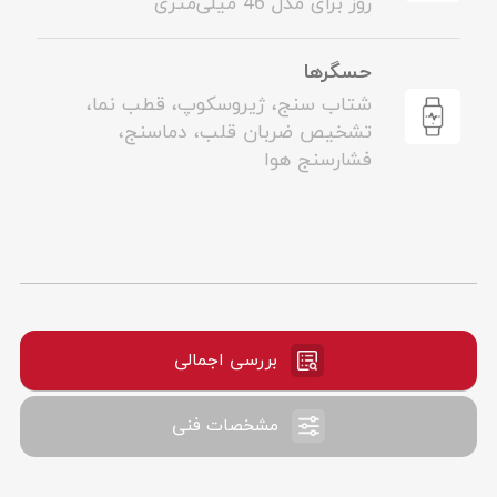
روز برای مدل 46 میلی‌متری
حسگرها
شتاب سنج، ژیروسکوپ، قطب نما،
تشخیص ضربان قلب، دماسنج،
فشارسنج هوا
بررسی اجمالی
مشخصات فنی