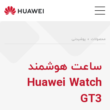
wei
ile
هوآ
موبا
فار
محصولات
پوشیدنی
ساعت هوشمند
Huawei Watch
GT3