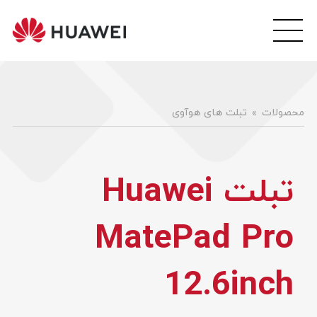
wei
ile
هوآ
موبا
فار
محصولات
تبلت های هوآوی
تبلت Huawei
MatePad Pro
12.6inch