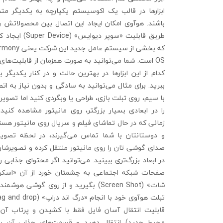
ابزارها در قالب یک اکوسیستم یکپارچه به یکدیگر مت
باشند. هوآوی امکان ایجاد این اتصال بین محصولاتش را 
طریق قابلیت «سوپر دیوایس» (uper Device
که بخشی از سیستم عامل جدید این شر
OS است. شما می‌توانید به صورت همزمان از قابلیت‌های
کدام از این ابزارها در بهترین حالت و در کنار یکدیگر ب
ببرید. برای مثال می‌توانید به سادگی و بدون نیاز به ات
با سیم، روی تبلت بازی، طراحی یا وبگردی کنید اما تصویر
را در ابعادی بسیار بزرگتر، روی مانیتور مشاهده کنید. 
زمانی که در حال تماشای فیلم و سریال روی مانیتور هست
و دوستانتان با شما تماس می‌گیرند، در لحظه تصویر
صدای گوشی تان را روی مانیتور منتقل کرده و تصویرشان 
در ابعاد بزرگ‌تری ببینید. می‌توانید اگر محتوای جذابی 
صفحات شبکه اجتماعی به چشمتان خورد از آن «اسکر
شات» (Screen Shot) بگیرید و از روی گوشی هوشمن
تبلت هوآوی خود با انجام «درگ اند دراپ» (rop
قابلیت انتقال آسان فایل فقط با کشیدن و پرتاب آن 
محیط جدید) انتقال دهید و قسمت‌های جذاب آن را 