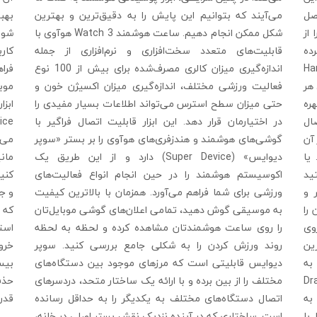
می‌آیند که بتوانیم این پایش را به دقیق‌ترین و بهترین
بهب
صل
شکل ممکن انجام دهیم. ساعت هوشمند Watch 3 هوآوی با
شوی
از
قابلیت‌های متعدد سخت‌افزاری و نرم‌افزاری از جمله
کارب
S) ایجاد کرده
اندازه‌گیری میزان کالری مصرف‌شده برای بیش از 100 نوع
فرا
کت یعنی Harmony
فعالیت ورزشی مختلف، اندازه‌گیری میزان اکسیژن خون و
 هر
حتی میزان سطح استرس می‌تواند اطلاعات بسیار مفیدی را
هره
در اختیارمان قرار دهد. این ابزار قابلیت اتصال فراگیر با
صال
گوشی‌های هوشمند و هندزفری‌های هوآوی را بر بستر «سوپر
می‌
 آن
دیوایس» (Super Device) دارد و از این طریق یک
مان
یا
اکوسیستم هوشمند را در حین انجام انواع فعالیت‌های
کنی
ید
ورزشی برای شما فراهم می‌آورد. همزمان با بالاترین کیفیت
و جا
 و
به موسیقی گوش دهید، تمامی اعلان‌های گوشی موبایل‌تان
که 
را
را روی ساعت هوشمندتان مشاهده کرده و لحظه به لحظه
است
روی
روند ورزش کردن را به شکلی جامع بررسی کنید. سوپر
خرو
ین
دیوایس قابلیتی است که مرزهای موجود بین دستگاه‌های
بیس
د به
مختلف را از بین برده و با ارائه یک ساختار متحد، دردسرهای
حذف 
Drag and d
اتصال دستگاه‌های مختلف به یکدیگر را به حداقل رسانده
قدر
به
است. ساختاری که در آینده نزدیک نقش بستر اصلی در خانه،
با