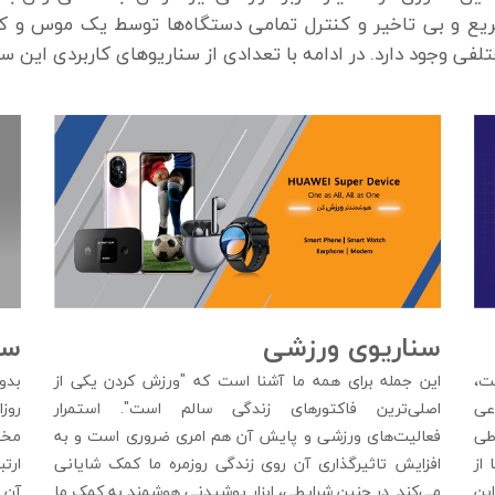
ریع و بی تاخیر و کنترل تمامی دستگاه‌ها توسط یک موس و کیبر
سناریوی ورزشی
سن
این جمله برای همه ما آشنا است که "ورزش کردن یکی از
بدو
ت،
اصلی‌ترین فاکتورهای زندگی سالم است". استمرار
روز
عی
فعالیت‌های ورزشی و پایش آن هم امری ضروری است و به
مختل
طی
افزایش تاثیرگذاری آن روی زندگی روزمره ما کمک شایانی
ارتب
از
می‌کند. در چنین شرایطی، ابزار پوشیدنی هوشمند به کمک ما
آن 
ین