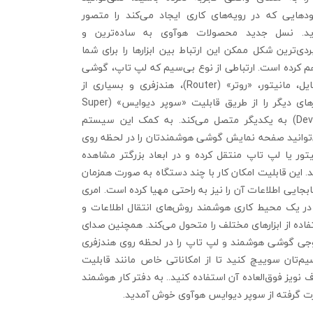
ودهایی که در رویه‌های کاری ایجاد می‌کند را متصور
د. نسل جدید محصولات هوآوی به ساده‌ترین و
ردی‌ترین شکل ممکن این ارتباط بین ابزارها را برای شما
هم کرده است. ارتباطی از نوع بی‌سیم که لپ تاپ، گوشی
موبایل، مانیتور، «روتر» (Router)، هندزفری و بسیاری از
ابزارهای دیگر را از طریق قابلیت «سوپر دیوایس» (Super
Device) به یکدیگر متصل می‌کند. به کمک این سیستم
توانید صفحه نمایش گوشی هوشمندتان را در لحظه روی
یتور یا لپ تاپ منتقل کرده و در ابعاد بزرگتر مشاهده
د. این قابلیت امکان کار با چند دستگاه به صورت همزمان
بجایی اطلاعات آن را نیز به راحتی مهیا کرده است. امری
در یک محیط کاری هوشمند روش‌های انتقال اطلاعات و
فاده از ابزارهای مختلف را متحول می‌کند. همچنین صدای
جی گوشی هوشمند و لپ تاپ را در لحظه روی هندزفری
یم‌تان سوییچ کنید تا از امکاناتی خاص مانند قابلیت
نویز فوق‌العاده آن استفاده کنید.. به دفتر کار هوشمند
ت گرفته از سوپر دیوایس هوآوی خوش آمدید.