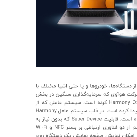
 دستگاه‌ها، خودروها و یا حتی اشیا مختلف با
ط شرکت هوآوی که سرمایه‌گذاری سنگین در بخش
تحقیق و توسعه را به یکی از اصول خود تبدیل کرده است، اقدام به ارائه سیستم عامل جدید خود یعنی Harmony OS کرده است. سیستم عاملی که از
ابتدایی‌ترین مراحل، به عنوان ساختاری برای ایجاد ارتباط پایدار، ایمن و ساده بین دستگاه‌های مختلف توسعه پیدا کرده است. در قلب سیستم عامل Harmony
OS هوآوی قابلیتی را اجرایی کرده است که به معنای واقعی امکان ارتباط با تمامی خصوصیات بالا را فراهم کرده است. قابلیت Super Device که بدون نیاز به
برنامه‌ای جانبی امکان اتصال دستگاه‌های مختلف هوآوی را فقط با یک تماس ساده ایجاد می‌کند. این سیستم از دو فناوری ارتباطی بر بستر NFC و Wi-Fi
ن به امکان نمایش صفحه نمایش یک دستگاه روی