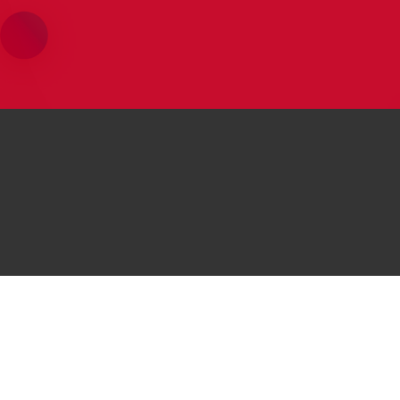
محصولات هوآوی
موبایل‌های هوآوی
موبایل
Huawei P50 Pocket
 P50 Pro
لپتاپ
Huawei nova Y70
i nova 9
تبلت