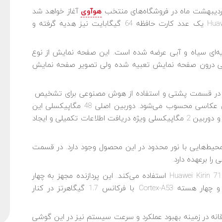
هوآوی
آغاز خواهد شد
و علاقه‌مندان می‌توانند با خرید یک دستگاه Huawei Y7p یک عدد کارت حافظه 64 گیگابایت نیز هدیه گرفته و
6. اینچی در دو رنگ پایه‌ای سیاه و آبی عرضه شده ‌است. این صفحه نمایش از نوع
ربین جلو در سوراخی درون صفحه نمایش تعبیه شده ولی تصویر صفحه نمایش
وربین هوشمند در قسمت پشتی و استفاده از هوش مصنوعی برای تشخیص
بهتر و دقیق‌تر سوژه و صحنه یک انتخاب مناسب برای عکاسی محسوب می‌شود. دوربین اصلی 48 مگاپیکسلی این
محصول در کنار دوربین 8 مگاپیکسلی زاویه‌دید گسترده و دوربین 2 مگاپیکسلی ویژه دریافت اطلاعات تکمیلی و ایجاد
 عکاسی در شب یا محیط‌هایی با نور محدود در این محصول وجود دارد‌. در قسمت
گوشی‌های میان‌رده هوآوی از تراشه هشت‌هسته‌ای Huawei Kirin 710F استفاده می‌کند. این پردازنده مجهز به چهار
هسته پردازشی Cortex-A73 با فرکانس 2.2 گیگاهرتز و چهار هسته Cortex-A53 با فرکانس 1.7 گیگاهرتز در کنار
پایه اندروید 9 با راهکارهای خلاقانه در زمینه بهبود عملکرد و سرعت سیستم نیز در این گوشی