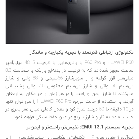
تکنولوژی ارتباطی قدرتمند با تجربه یکپارچه و ماندگار
HUAWEI P60 و P60 Pro با باتری‌هایی با ظرفیت 4815 میلی‌آمپر
ساعت مجهز شده‌اند که به ترتیب در بدنه‌ای باریک با ضخامت 8.3
میلی‌متر قرار گرفته‌ و از سوپرشارژ 66سیمی و 88 واتی و شارژ
بی‌سیم 50 واتی و شارژ بی‌سیم معکوس 7.5 واتی پشتیبانی
می‌کنند تا شارژ ایمن و راحت را در هر زمان و هر مکان به ارمغان
آورند. با استفاده از حالت توربو، HUAWEI P60 Pro را می توان تنها
در 10 دقیقه تا 50 درصد شارژ کرد و تعادل کاملی میان عمر باتری در
حالت آماده به کار و شارژ سریع در عین حفظ سبکی فراهم نمود.
تجربه سیستم
EMUI 13.1
: نفیس‌تر، راحت‌تر و ایمن‌تر
هوآوی ژن‌های سری P – تکنولوژی عکاسی و زیبایی‌شناسی – را با