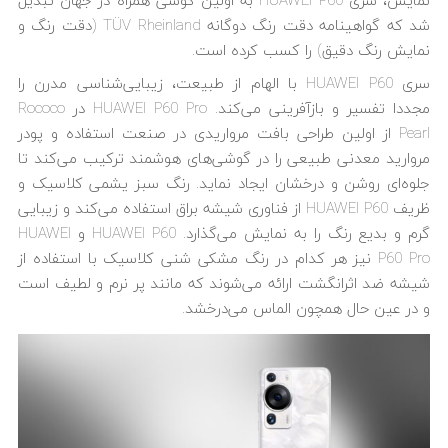
نمایش، سری HUAWEI P60 به اولین گوشی همراه در جهان تبدیل
شد که گواهینامه دقت رنگ دوگانه TÜV Rheinland (دقت رنگ و
نمایش رنگ دقیق) را کسب کرده است.
سری HUAWEI P60 با الهام از طبیعت، زیبایی‌شناسی مدرن را
مجددا تفسیر و بازآفرینی می‌کند. HUAWEI P60 Pro در Rococo
Pearl از اولین طراحی بافت مرواریدی در صنعت استفاده و پودر
مروارید معدنی طبیعی را در گوشی‌های هوشمند ترکیب می‌کند تا
جلوه‌ای روشن و درخشان ایجاد نماید. رنگ سبز یشمی کلاسیک و
ظریف HUAWEI P60 از فناوری شیشه براق استفاده می‌کند و زیبایی
گرم و بدیع رنگ را به نمایش می‌گذارد. HUAWEI P60 و HUAWEI
P60 Pro نیز هر کدام در رنگ مشکی شنی کلاسیک با استفاده از
شیشه ضد اثرانگشت ارائه می‌شوند که مانند پر نرم و لطیف است
و در عین حال همچون الماس می‌درخشد.