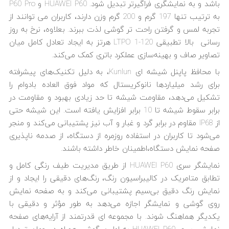
باشد و به نمایشگری فراگیرتر تبدیل شود. HUAWEI P60 و P60 Pro
به ترتیب تنها 197 گرم و 200 گرم وزن دارند، کاربران می توانند از
تجربه لمس و گرفتن راحت تر گوشی لذت ببرند. بعلاوه، نرخ به روز
رسانی بالا تطبیقی ​​LTPO 1-120 هرتز به ایجاد تعادل کامل میان
تصاویر صاف و بهینه‌سازی عملکرد باتری کمک می‌کند.
با محافظ پاپنل شیشه ای Kunlun، به دلیل تکنیک‌های پیشرفته
برای رشد میلیاردها نانوکریستال که مواد فوق العاده بادوام را
تشکیل می‌دهد، مقاومت شیشه تا حد زیادی بهبود و مقاومت در
برابر سقوط شیشه تا 10 برابر افزایش یافته است. این شیشه حتی
از IP68 مقاوم در برابر گرد و غبار و آب نیز پشتیبانی می‌کند و منجر
می‌شود تا کاربران در استفاده روزمره از دستگاه، از صدمه ناپذیری
صفحه نمایش دستگاه،اطمینان خاطر داشته باشند.
نمایشگر سری HUAWEI P60 از طریق مدیریت طیف رنگی کامل و
تطابق متامریک در کالیبراسیون رنگ، رنگ‌های دقیقی را ایجاد و از
نمایش رنگ دقیق بی‌سیم پشتیبانی می‌کند و به صفحه نمایش
روی گوشی و نمایشگر اجازه می‌دهد به طور مؤثر و دقیقی با
یکدیگر هماهنگ شوند. با مجموعه ای قدرتمند از آرایه‌های صفحه