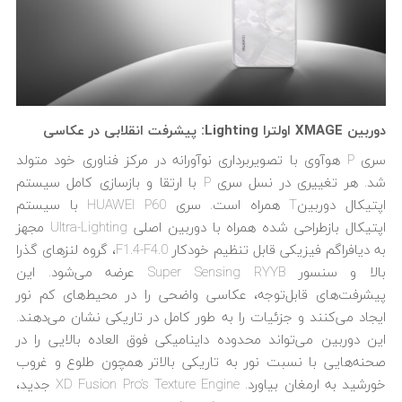
دوربین
XMAGE
اولترا
Lighting
: پیشرفت‌ انقلابی در عکاسی
سری P هوآوی با تصویربرداری نوآورانه در مرکز فناوری خود متولد
شد. هر تغییری در نسل سری P با ارتقا و بازسازی کامل سیستم
اپتیکال دوربینT همراه است. سری HUAWEI P60 با سیستم
اپتیکال بازطراحی شده همراه با دوربین اصلی Ultra-Lighting مجهز
به دیافراگم فیزیکی قابل تنظیم خودکار F1.4-F4.0، گروه لنزهای گذرا
بالا و سنسور Super Sensing RYYB عرضه می‌شود. این
پیشرفت‌های قابل‌توجه، عکاسی واضحی را در محیط‌های کم نور
ایجاد می‌کنند و جزئیات را به طور کامل در تاریکی نشان می‌دهند.
این دوربین می‌تواند محدوده داینامیکی فوق العاده بالایی را در
صحنه‌هایی با نسبت نور به تاریکی بالاتر همچون طلوع و غروب
خورشید به ارمغان بیاورد. XD Fusion Pro’s Texture Engine جدید،