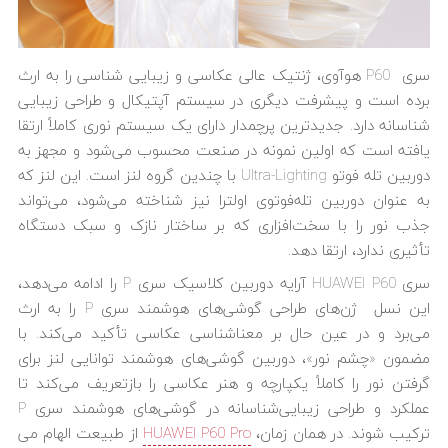
سری P60 هوآوی، ژنتیک عالی عکاسی و زیبایی شناسی را به ارث
برده است و پیشرفت دیگری در سیستم آپتیکال و طراحی زیبایی
شناسانه دارد. جدیدترین پرچمدار دارای یک سیستم نوری کاملاً ارتقا
یافته است که اولین نمونه در صنعت محسوب می‌شود و مجهز به
دوربین تله فوتو Ultra-Lighting با چندین گروه لنز است. این لنز که
به عنوان دوربین تله‌فوتوی اولترا نیز شناخته می‌شود، می‌تواند
جذب نور را با سخت‌افزاری که بر ساختار نازک و سبک دستگاه
تأثیری ندارد، ارتقا دهد.
سری HUAWEI P60 آرایه دوربین کلاسیک سری P را ادامه می‌دهد،
این نسل ژن‌های طراحی گوشی‌های هوشمند سری P را به ارث
می‌برد و در عین حال بر معناشناسی عکاسی تأکید می‌کند. با
مضمون «چشم نور»، دوربین گوشی‌های هوشمند توانایی لنز برای
گرفتن نور را کاملاً یکپارچه و هنر عکاسی را بازتعریف می‌کند تا
عملکرد و طراحی زیبایی‌شناسانه در گوشی‌های هوشمند سری P
ترکیب شوند. در همان زمان،
HUAWEI P60 Pro
از طبیعت الهام می