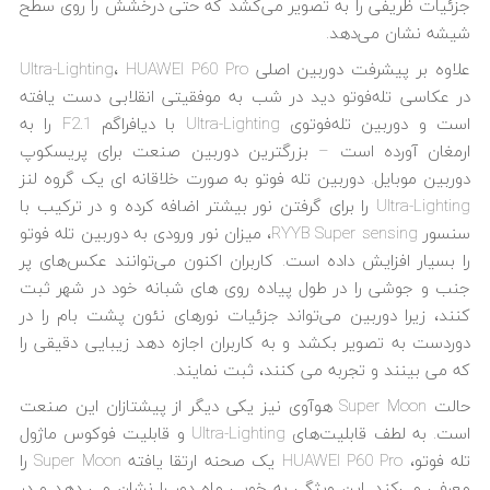
جزئیات ظریفی را به تصویر می‌کشد که حتی درخشش را روی سطح
شیشه نشان می‌دهد.
علاوه بر پیشرفت دوربین اصلی Ultra-Lighting، HUAWEI P60 Pro
در عکاسی تله‌فوتو دید در شب به موفقیتی انقلابی دست یافته
است و دوربین تله‌فوتوی Ultra-Lighting با دیافراگم F2.1 را به
ارمغان آورده است – بزرگترین دوربین صنعت برای پریسکوپ
دوربین موبایل. دوربین تله فوتو به صورت خلاقانه ای یک گروه لنز
Ultra-Lighting را برای گرفتن نور بیشتر اضافه کرده و در ترکیب با
سنسور RYYB Super sensing، میزان نور ورودی به دوربین تله فوتو
را بسیار افزایش داده است. کاربران اکنون می‌توانند عکس‌های پر
جنب و جوشی را در طول پیاده روی های شبانه خود در شهر ثبت
کنند، زیرا دوربین می‌تواند جزئیات نورهای نئون پشت بام را در
دوردست به تصویر بکشد و به کاربران اجازه دهد زیبایی دقیقی را
که می بینند و تجربه می کنند، ثبت نمایند.
حالت Super Moon هوآوی نیز یکی دیگر از پیشتازان این صنعت
است. به لطف قابلیت‌های Ultra-Lighting و قابلیت فوکوس ماژول
تله فوتو، HUAWEI P60 Pro یک صحنه ارتقا یافته Super Moon را
معرفی می‌کند. این ویژگی به خوبی ماه دور را نشان می دهد و در