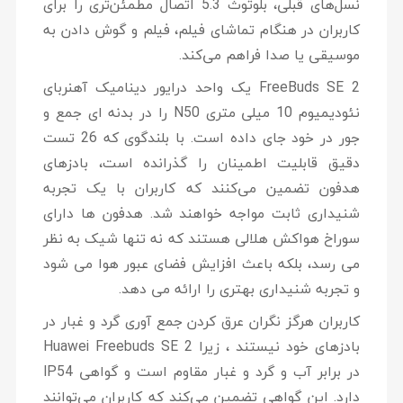
نسل‌های قبلی، بلوتوث 5.3 اتصال مطمئن‌تری را برای
کاربران در هنگام تماشای فیلم، فیلم و گوش دادن به
موسیقی یا صدا فراهم می‌کند.
FreeBuds SE 2 یک واحد درایور دینامیک آهنربای
نئودیمیوم 10 میلی متری N50 را در بدنه ای جمع و
جور در خود جای داده است. با بلندگوی که 26 تست
دقیق قابلیت اطمینان را گذرانده است، بادزهای
هدفون تضمین می‌کنند که کاربران با یک تجربه
شنیداری ثابت مواجه خواهند شد. هدفون ها دارای
سوراخ هواکش هلالی هستند که نه تنها شیک به نظر
می رسد، بلکه باعث افزایش فضای عبور هوا می شود
و تجربه شنیداری بهتری را ارائه می دهد.
کاربران هرگز نگران عرق کردن جمع آوری گرد و غبار در
بادزهای خود نیستند ، زیرا Huawei Freebuds SE 2
در برابر آب و گرد و غبار مقاوم است و گواهی IP54
دارد. این گواهی تضمین می‌کند که کاربران می‌توانند