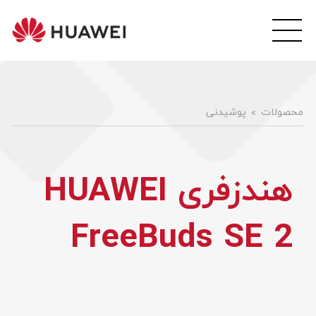
wei
ile
هوآ
موبا
فار
محصولات
پوشیدنی
هندزفری HUAWEI
FreeBuds SE 2