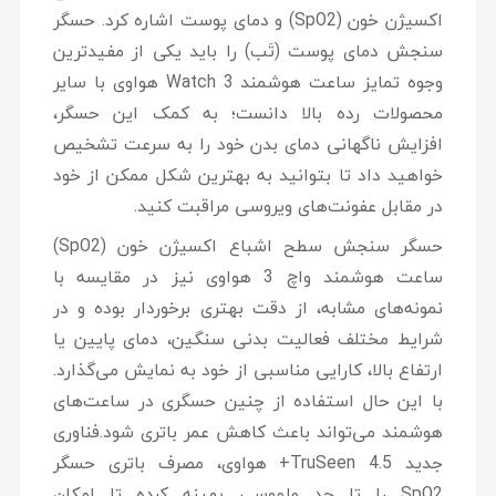
اکسیژن خون (SpO2) و دمای پوست اشاره کرد. حسگر
سنجش دمای پوست (تَب) را باید یکی از مفیدترین
وجوه تمایز ساعت هوشمند Watch 3 هواوی با سایر
محصولات رده بالا دانست؛ به کمک این حسگر،
افزایش ناگهانی دمای بدن خود را به سرعت تشخیص
خواهید داد تا بتوانید به بهترین شکل ممکن از خود
در مقابل عفونت‌های ویروسی مراقبت کنید.
حسگر سنجش سطح اشباع اکسیژن خون (SpO2)
ساعت هوشمند واچ 3 هواوی نیز در مقایسه با
نمونه‌های مشابه، از دقت بهتری برخوردار بوده و در
شرایط مختلف فعالیت بدنی سنگین، دمای پایین یا
ارتفاع بالا، کارایی مناسبی از خود به نمایش می‌گذارد.
با این حال استفاده از چنین حسگری در ساعت‌های
هوشمند می‌تواند باعث کاهش عمر باتری شود.فناوری
جدید TruSeen 4.5+ هواوی، مصرف باتری حسگر
SpO2 را تا حد ملموسی بهینه کرده تا امکان