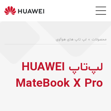
wei
ile
هوآ
موبا
فار
محصولات
لپ تاپ های هوآوی
لپ‌تاپ HUAWEI
MateBook X Pro