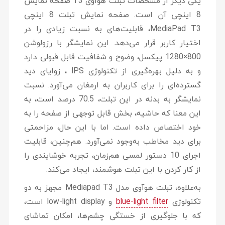
یکی دیگر از مشخصات تبلت هواوی T3 صقحه نمایش
8 اینچی آن است. صفحه نمایش تبلت 8 اینچی
MediaPad T3، قابلیت‌های به نسبت زیادی را در
اختیار کاربر قرار می‌دهد. این نمایشگر با رزولوشن
800×1280 پیکسل، وضوح و شفافیت قابل قبولی دارد
و به دلیل بهره‌گیری از تکنولوژی IPS ، زوایای دید
گسترده‌ای را برای کاربران به ارمغان می‌آورد. نسبت
نمایشگر به بدنه در این تبلت، 70.5 درصد است، به
این معنا که حاشیه، بخش قابل توجهی از صفحه را به
خود اختصاص داده است. اما با این حال، مزاحمتی
برای دید مخاطب به‌وجود نمی‌آورد. هم‌چنین، قابلیت
اجرای 10 دستور لمسی هم‌زمان، تجربه خوشایندی را
از کار کردن با این تبلت هوشمند، ایجاد می‌کند.
به‌علاوه، تبلت هوآوی مدل Mediapad T3 مجهز به دو
تکنولوژی
blue-light filter
و low-light display است،
که با جلوگیری از خستگی چشم‌ها، امکان تماشای