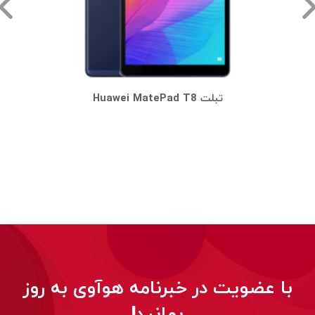
تبلت Huawei MatePad T8
با عضویت در خبرنامه هوآوی به روز
بمانید!