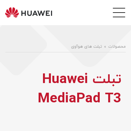
wei
ile
هوآ
موبا
فار
محصولات
تبلت های هوآوی
تبلت Huawei
MediaPad T3