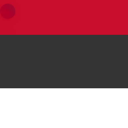
محصولات هوآوی
موبایل‌های هوآوی
موبایل
Huawei P50 Pocket
 P50 Pro
لپتاپ
Huawei nova Y70
i nova 9
تبلت