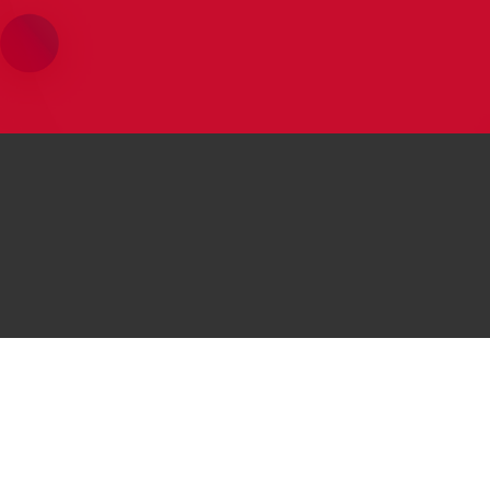
محصولات هوآوی
موبایل‌های هوآوی
موبایل
Huawei P50 Pocket
 P50 Pro
لپتاپ
Huawei nova Y70
i nova 9
تبلت