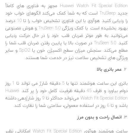
Huawei Watch Fit Special Edition مجهز به فناوری های کاملاً
جدید TruSleep است که به شما کمک می‌کند الگوهای خواب خود
را ردیابی کنید. هوآوی با این فناوری تشخیص خواب را تا 10 درصد
بهبود بخشیده است. با کمک ویژگی TruSeen 5.0 و هوش مصنوعی
می‌توانید به طور موثر ضربان قلب خود را در حال حرکت ردیابی
کنید. TruSeen 5.0 در صورت بالا یا پایین رفتن ضربان قلب شما را
مطلع می‌کند. سنجش میزان سطح اکسیژن خون یا SpO2 و سایر
ویژگی های تشخیص سلامت نیز در خدمت شما هستند.
عمر باتری بالا
باتری این ساعت هوشمند تنها با 5 دقیقه شارژ می تواند تا 1 روز
دوام بیاورد و ظرف 45 دقیقه ظرفیت کامل خود را پر کند. Huawei
Watch Fit Special Edition می‌تواند حداکثر تا 9 روز شارژدهی داشته
باشد و تا 6 روز در استفاده معمولی، سلامتی شما را نظارت کند.
اتصال راحت و بدون مرز
ساعت هوشمند هوآوی Watch Fit Special Edition امکاناتی نظیر