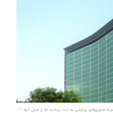
شایان ذکر است هوآوی چیزی حدود 1493 اختراع در زمینه فناوری‌های پردازشی به ثبت رسانده که از میان آنها 775