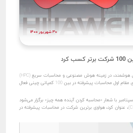
۳۰ شهریور ۱۴۰۰
کرد
هوآوی افزون بر بازار موبایل، تجهیزات مخابراتی و وسایل هوشمند، در زمینه هوش مصنوعی و محاسبات سریع (HPC)
نیز در زمره مطرح‌ترین کمپانی‌های دنیا است. اخیراً هواوی مقام اول محاسبات پیشرفته در بین 100 کمپانی چینی فعال
فرانس محاسبات جهانی سال 2021 میلادی در روز 30 سپتامبر با شعار «محاسبه کردن آینده همه چیز» برگزار می‌شود
اما پیش از آن مرکز توسعه صنعت اطلاعات چین (CCID)، عنوان کرد، هواوی برترین شرکت در محاسبات پیشرفته در