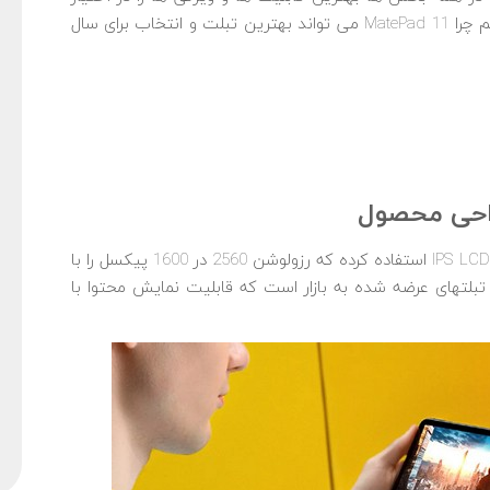
کاربران قرار می‎ دهد. در ادامه با ما همراه باشید تا ببینیم چرا MatePad 11 می‎ تواند بهترین تبلت و انتخاب برای سال
راحی محصول
هواوی در این تبلت جذاب از یک نمایشگر 10.95 اینچی IPS LCD استفاده کرده که رزولوشن 2560 در 1600 پیکسل را با
یک اتفاق جذاب همراه کرده است. این تبلت جز اولین تبلت‎های عرضه شده به بازار است که قابلیت نمایش محتوا با