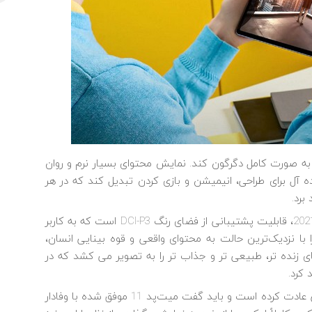
روزرسانی می‎ تواند نگاه کاربر به تبلت‎ ها را به صورت کامل دگرگون کند. نمایش محتوای بسیار نرم و روان
همراه با گرافیک سطح بالا این تبلت را به گزینه ‎ای ایده ‎آل برای طراحی، انیمیشن و بازی کردن تبدیل کند که در هر
برد.
برگ برنده دیگر این تبلت به عنوان بهترین تبلت سال 2021، قابلیت پشتیبانی از فضای رنگ DCI-P3 است که به کاربر
اجازه می‎دهد رنگ و لعاب محتوای نمایش داده شده را با نزدیک‎‌ترین حالت به محتوای واقعی و قوه بینایی انسان،
ببیند. این ویژگی در کنار افکت ‎های زنده HDR رنگ ‎های زنده‎ تر، طبیعی ‎تر و جذاب‎ تر را به تصویر می‎ کشد که در
 کرد.
ذهن طرفداران هواوی به طراحی‌های مینیمال و استثنایی عادت کرده است و باید گفت میت‌پد 11 موفق شده با وفادار