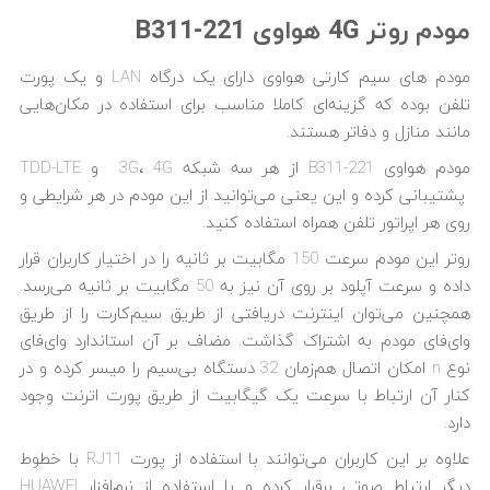
مودم روتر 4G هواوی B311-221
مودم های سیم کارتی هواوی دارای یک درگاه LAN و یک پورت
تلفن بوده که گزینه‌ای کاملا مناسب برای استفاده در مکان‌هایی
مانند منازل و دفاتر هستند.
مودم هواوی B311-221 از هر سه شبکه 3G، 4G و TDD-LTE
پشتیبانی کرده و این یعنی می‌‌توانید از این مودم در هر شرایطی و
روی هر اپراتور تلفن همراه استفاده کنید.
روتر این مودم سرعت 150 مگابیت بر ثانیه را در اختیار کاربران قرار
داده و سرعت آپلود بر روی آن نیز به 50 مگابیت بر ثانیه می‌رسد.
همچنین می‌توان اینترنت دریافتی از طریق سیم‌کارت را از طریق
وای‌فای مودم به اشتراک گذاشت. مضاف بر آن استاندارد وای‌فای
نوع n امکان اتصال هم‌زمان 32 دستگاه بی‌سیم را میسر کرده و در
کنار آن ارتباط با سرعت یک گیگابیت از طریق پورت اترنت وجود
دارد.
علاوه بر این کاربران می‌توانند با استفاده از پورت RJ11 با خطوط
دیگر ارتباط صوتی برقرار کرده و با استفاده از نرم‌افزار HUAWEI