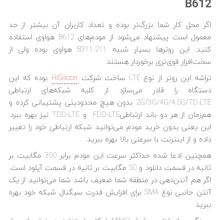
B612
اگر محل کار شما بزرگ‌تر بوده و تعداد کاربران آن بیشتر از حد
معمول است پیشنهاد می‌شود از مودم‌های B612 هواوی استفاده
کنید. این روترها بسیار شبیه B311-211 هواوی بوده ولی از
سخت‌افزار قوی‌تری برخوردار هستند.
تراشه این روتر از نوع LTE ساخت شرکت
HiSilicon
بوده که این
دستگاه را قادر می‌سازد از کلیه شبکه‌های ارتباطی
2G/3G/4G/4.5G/TD-LTE بدون هیچ محدودیتی پشتیبانی کرده و
هم‌زمان از هر دو باند ارتباطیFDD-LTE و TDD-LTE نیز بهره ببرد.
این یعنی بدون خرید مودم می‌توانید شبکه ارتباطی خود را تغییر
داده و از اینترنت با سرعتی بالا بهره ببرید.
همچنین ادعا شده حداکثر سرعت این مودم برابر 300 مگابیت بر
ثانیه در قسمت دانلود و 50 مگابیت بر ثانیه در قسمت آپلود است.
اگر هم آنتن‌دهی در منطقه شما ضعیف باشد شما می‌توانید از یک
آنتن جانبی نوع SMA برای افزایش قدرت سیگنال شبکه خود بهره
ببرید.