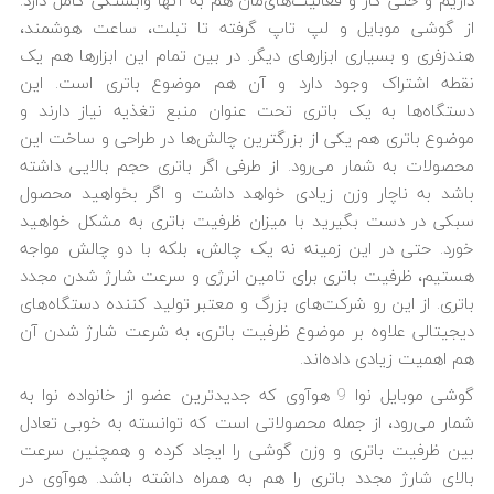
داریم و حتی کار و فعالیت‌های‌مان هم به آنها وابستگی کامل دارد.
از گوشی موبایل و لپ تاپ گرفته تا تبلت، ساعت هوشمند،
هندزفری و بسیاری ابزارهای دیگر. در بین تمام این ابزارها هم یک
نقطه اشتراک وجود دارد و آن هم موضوع باتری است. این
دستگاه‌ها به یک باتری تحت عنوان منبع تغذیه نیاز دارند و
موضوع باتری هم یکی از بزرگترین چالش‌ها در طراحی و ساخت این
محصولات به شمار می‌رود. از طرفی اگر باتری حجم بالایی داشته
باشد به ناچار وزن زیادی خواهد داشت و اگر بخواهید محصول
سبکی در دست بگیرید با میزان ظرفیت باتری به مشکل خواهید
خورد. حتی در این زمینه نه یک چالش، بلکه با دو چالش مواجه
هستیم، ظرفیت باتری برای تامین انرژی و سرعت شارژ شدن مجدد
باتری. از این رو شرکت‌های بزرگ و معتبر تولید کننده دستگاه‌های
دیجیتالی علاوه بر موضوع ظرفیت باتری، به شرعت شارژ شدن آن
هم اهمیت زیادی داده‌اند.
گوشی موبایل نوا 9 هوآوی که جدیدترین عضو از خانواده نوا به
شمار می‌رود، از جمله محصولاتی است که توانسته به خوبی تعادل
بین ظرفیت باتری و وزن گوشی را ایجاد کرده و همچنین سرعت
بالای شارژ مجدد باتری را هم به همراه داشته باشد. هوآوی در