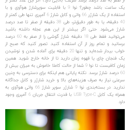
از صفر به صد درصد برسد سرعت بالایی دارد؟ اگر این عدد کمتر از
یک ساعت باشد چطور؟ نوا 9 با قابلیت سوپرشارژ هوآوی و با
استفاده از یک شارژر 66 واتی و کابل شارژ 6 آمپری تنها طی کمتر از
40 دقیقه، یا به طور دقیق‌تر، طی 38 دقیقه از صفر تا صد درصد
شارژ می‌شود. حتی اگر بیشتر از این هم عجله داشته باشید
می‌توانید فقط طی 18 دقیقه شارژ گوشی را از صفر به 60 درصد
برسانید و تمام روز از آن استفاده کنید. تصور کنید که صبح از
خواب بیدار شده‌اید و تنها 20 دقیقه برای آماده شدن و نوشیدن
یک فنجان چای یا قهوه زمان دارید تا از خانه خارج شوید. همین
زمان کافیست تا نوا 9 شما از حالت کاملا خاموش به میزان بیش از
60 درصد شارژ برسد. نکته پایانی هم اینکه برای دسترسی به چنین
سرعتی نیاز به صرف هزینه‌های بالا و خرید شارژر و کابل جداگانه
ندارید. در بسته‌بندی نوا 9 شارژر سوپر شارژ 66 واتی هوآوی به
همراه یک کابل USB Type-C با قدرت انتقال جریان 6 آمپری وجود
دارد.