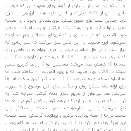
جایی که این مدل از بسیاری از گوشی‌های هم‌رده‌اش که ظرفیت
باتری بیش از 5000 میلی‌آمپرساعتی دارند هم شارژدهی بیشتری
دارد. چندین علت برای چنین عمکرد فوق‌العاده‌ای وجود دارد. صفحه
نمایش نوا 9 نرخ به روز رسانی 120 هرتز از نوع داینامیک یا متغیر
دارد. قابلیتی که در بسیاری از گوشی‌های رده‌بالاتر هم مشاهده
نمی‌شود. این قابلیت به این شکل عمل می‌کند که تنها زمانی که
نیاز است و در حال تماشای فیلم یا اجرای نرم‌افزارهای خاصی روی
گوشی هستید این نرخ را تا 120 بالا می‌برد و در زمان‌های دیگر این
عدد تا 60 کاهش پیدا می‌کند. همچنین نوا 9 از رابط کاربری بسیار
سبک EMUI 12 بهره می‌برد که بر پایه اندروید 11 ساخته شده اما
به اندازه نسخه اولیه اندروید 11 نیاز به درگیر کردن سخت افزارها
برای ارائه یک عملکرد روان و جذاب ندارد. این موضوع را به صورت
فیزیکی هم می‌توان از طریق دمای بدنه گوشی متوجه شد. به
ترتیبی که حتی در حین بازی کردن هم گوشی کمی گرم می‌شود اما
داغ نمی‌شود و این نشان‌دهنده عدم استفاده از حداکثر توان
سخت‌افزارها از جمله پردازنده مرکزی و پردازنده گرافیکی است. نتیجه
این ویژگی‌ها دوام باتری نوا 9 تا بیش از 25 ساعت در هنگام پخش
ویدیو است که با گوشی‌های مجهز به باتری با ظرفیت بیش از