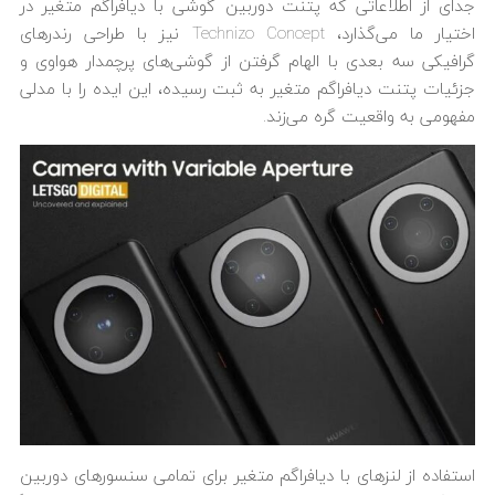
جدای از اطلاعاتی که پتنت
دوربین گوشی با دیافراگم متغیر
در
اختیار ما می‌گذارد، Technizo Concept نیز با طراحی رندرهای
گرافیکی سه بعدی با الهام گرفتن از گوشی‌های پرچمدار هواوی و
جزئیات پتنت دیافراگم متغیر به ثبت رسیده، این ایده را با مدلی
مفهومی به واقعیت گره می‌زند.
استفاده از لنزهای با دیافراگم متغیر برای تمامی سنسورهای دوربین