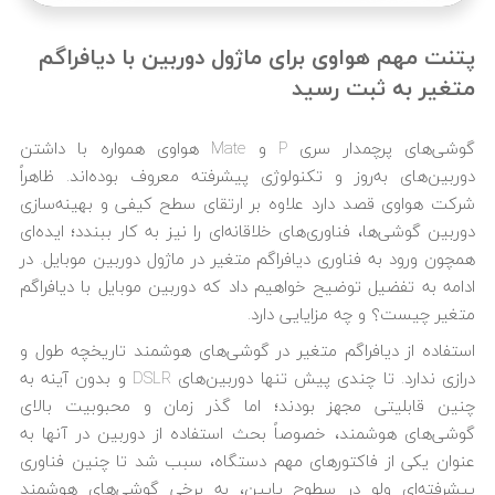
پتنت مهم هواوی برای ماژول دوربین با دیافراگم
متغیر به ثبت رسید
گوشی‌های پرچمدار سری P و Mate هواوی همواره با داشتن
دوربین‌های به‌روز و تکنولوژی پیشرفته معروف بوده‌‎اند. ظاهراً
شرکت هواوی قصد دارد علاوه بر ارتقای سطح کیفی و بهینه‌سازی
دوربین گوشی‌ها، فناوری‌های خلاقانه‌ای را نیز به کار ببندد؛ ایده‌ای
همچون ورود به فناوری دیافراگم متغیر در ماژول دوربین موبایل. در
ادامه به تفضیل توضیح خواهیم داد که
دوربین موبایل با دیافراگم
متغیر چیست؟ و چه مزایایی دارد.
استفاده از دیافراگم متغیر در گوشی‌های هوشمند تاریخچه طول و
درازی ندارد. تا چندی پیش تنها دوربین‌های DSLR و بدون آینه به
چنین قابلیتی مجهز بودند؛ اما گذر زمان و محبوبیت بالای
گوشی‌های هوشمند، خصوصاً بحث استفاده از دوربین در آنها به
عنوان یکی از فاکتورهای مهم دستگاه، سبب شد تا چنین فناوری
پیشرفته‌ای ولو در سطوح پایین، به برخی گوشی‌های هوشمند