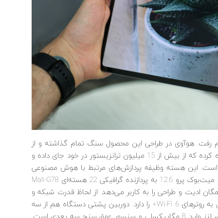
هیم رفت. هوآوی در طراحی این محصول سنگ تمام گذاشته و از
پردازنده مرکزی قدرتمند 5 نانومتری Kirin 9000E استفاده کرده که از بیش از 15 میلیون ترانزیستور در خود جای داده و
ازش عصبی یا همان نورونی (NPU) مجهز است. این هسته وظیفه پردازش‌های مرتبط با هوش مصنوعی
برای بهبود عملکرد کلی دستگاه را به عهده دارد. به علاوه میت‌بوک پرو 12.6 به پردازنده گرافیکی 22 هسته‌ای Mali-G78
ان ادیت و طراحی را به کاربر می‌دهد. از لحاظ قدرت شبکه و
اتصال هم این تبلت جزو بهترین‌هاست و قابلیت اتصال به روترهای Wi-Fi 6+ را دارد. دوربین پشتی دستگاه هم از سه
ماژول تشکیل شده که ترکیب لنز اصلی 13 مگاپیکسلی، لنز واید 8 مگاپیکسلی و سنسور عمق سنج سه بعدی است.