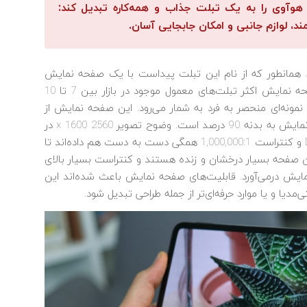
هار ویژگی اساسی می‌توانند میت‌پد پرو 12.6 هوآوی را به یک تبلت جذاب و همه‌کاره تبدیل کند:
، لوازم جانبی و امکان جابجایی آسان.
مانطور که از نام این تبلت پیداست با یک صفحه نمایش
بسیار بزرگ 12.6 اینچی مواجه هستیم. در حالیکه صفحه نمایش اکثر تبلت‌های معمول موجود در بازار بین 7 تا 10
چی این میت‌پد پرو نمونه‌ای منحصر به فرد به شمار می‌رود. این صفحه نمایش از
نوع OLED با حاشیه‌های بسیار باریک و نسبت صفحه نمایش به بدنه 90 درصد است. وضوح تصویر 2560 x 1600 در
کنار دقت تصویر و رنگ بسیار بالا و گستره رنگی DCI-P3 و کنتراست 1,000,000:1 همگی دست به دست هم داده‌اند تا
این صفحه بسیار درخشان و زنده هستند و کنتراست بسیار بالای
مایش درمی‌آورد. قابلیت‌های صفحه نمایش باعث شده‌اند این
‌مدیا و یا موارد حرفه‌ای‌تر از جمله طراحی تبدیل شود.