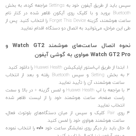
سپس باید از طریق آیفون خود به Settings مراجعه کرده، به بخش
Bluetooth بروید و با کلیک روی آیکون ظاهر شده در کنار نام
ساعت هوشمند، گزینه Forget This Device را انتخاب کنید. پس از
طی این مراحل، می‌توانید به اتصال دو دستگاه اقدام نمایید.
نحوه اتصال ساعت‌های هوشمند Watch GT2 و
Watch GT2 Pro هواوی به گوشی آیفون
ابتدا از طریق اپ‌استور اپلیکیشن Huawei Health را دانلود کنید.
به بخش Setting و سپس Bluetooth رفته و بعد از انتخاب
ساعت هوشمند، آن را تأیید نمایید.
با مراجعه با اپ Huawei Health و لمس گزینه + در بالا و سمت
راست صفحه، ساعت هوشمند خود را از لیست ظاهر شده
انتخاب نمایید.
روی Pair کلیک و سپس از میان دستگاه‌های بلوتوث فعال،
ساعت هوشمند هواوی خود را لمس کنید.
حال باید بار دیگر روی نمایشگر ساعت خود
«
√
»
را انتخاب نموده
و روی آیفون نیز اتصال را تایید کنید.