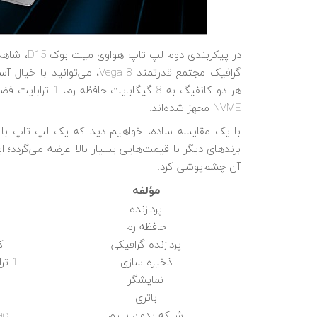
گرافیک مجتمع قدرتمند Vega 8، م
NVME مجهز شده‌اند.
برندهای دیگر با قیمت‌هایی بسیار بالا عرضه می‌گردد؛ 
آن چشم‌پوشی کرد.
مؤلفه
پردازنده
حافظه رم
پردازنده گرافیکی
کار
ذخیره سازی
1 ترابایت HDD به همراه 256 گیگابایت SSD M.2 NVME
نمایشگر
باتری
شبکه بدون سیم
n/ac