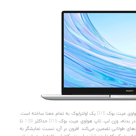
ضخامت بدنه و حاشیه ناچیز نمایشگر نیز از لپ تاپ هواوی میت بوک D15 یک اولترابوک به تمام معنا ساخته است.
جالب است بدانید که علی رغم استفاده از متریال فلز در بدنه، وزن لپ تاپ هواوی میت بوک D15 حداکثر 1.53 تا
دت‌های طولانی تضمین می‌کند. افزون بر آن، نسبت نمایشگر به