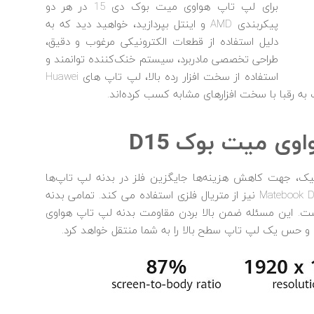
برای لپ تاپ هواوی میت بوک دی 15 در هر دو
پیکربندی AMD و اینتل بپردازید، خواهید دید که به
دلیل استفاده از قطعات الکترونیکی مرغوب و دقیق،
طراحی تخصصی مادربرد، سیستم خنک‌کننده توانمند و
استفاده از سخت افزار رده بالا، لپ تاپ های Huawei
هواوی میت بوک
D15
 پلاستیک، جهت کاهش هزینه‌ها جایگزین فلز در بدنه لپ تاپ‌ها
شده‌اند. با وجود این، هواوی حتی در سری اقتصادی Matebook D15 نیز از متریال فلزی استفاده می کند. تمامی بدنه
با برش‌های CNC تشکیل شده است. این مسئله ضمن بالا بردن مقاومت بدنه لپ تاپ هواوی