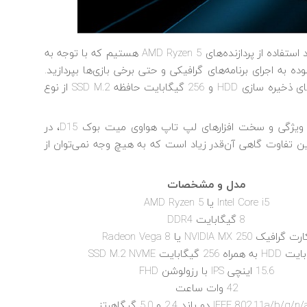
در پیکربندی دوم لپ تاپ هواوی میت بوک D15، شاهد استفاده از پردازنده‌های AMD Ryzen 5 هستیم که با توجه به
ی‌توانید با خیال آسوده به اجرای برنامه‌های گرافیکی و حتی برخی بازی‌ها بپردازید.
هر دو کانفیگ به 8 گیگابایت حافظه رم، 1 ترابایت فضای ذخیره سازی HDD و 256 گیگابایت حافظه SSD M.2 از نوع
با یک مقایسه ساده، خواهیم دید که یک لپ تاپ با ویژگی و سخت افزارهای لپ تاپ هواوی میت بوک D15، در
این تفاوت گاهی آن‌قدر زیاد است که به هیچ وجه نمی‌توان از
مدل و مشخصات
Intel Core i5 یا AMD Ryzen 5
8 گیگابایت DDR4
ت گرافیک NVIDIA MX 250 یا Radeon Vega 8
15.6 اینچی IPS با رزولوشن FHD
42 وات ساعت
IEEE 802.11a/b/g/ دو باند 2.4 و 5.0 گیگاهرتز