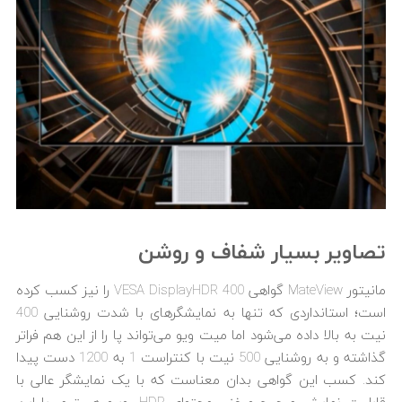
تصاویر بسیار شفاف و روشن
مانیتور MateView گواهی VESA DisplayHDR 400 را نیز کسب کرده
است؛ استانداردی که تنها به نمایشگرهای با شدت روشنایی 400
نیت به بالا داده می‌شود اما میت‌ ویو می‌تواند پا را از این هم فراتر
گذاشته و به روشنایی 500 نیت با کنتراست 1 به 1200 دست پیدا
کند. کسب این گواهی بدان معناست که با یک نمایشگر عالی با