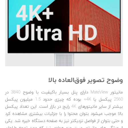
وضوح تصویر فوق‌العاده بالا
مانیتور MateView دارای پنل بسیار باکیفیت با وضوح 3840 در
2560 پیکسل یا 4K+ بوده که چیزی حدود 1.5 میلیون پیکسل
بیشتر از سایر مانیتورهای 4K رایج در بازار است. این تعداد پیکسل
بالا موجب می‎شود بتوان محتوا را با جزئیات بیشتری مشاهده کرد
و حتی بتوان از فواصل نزدیک‎تر نیز به صفحه دستگاه خیره شد. یکی