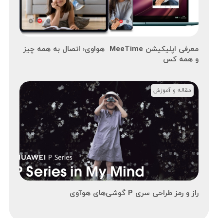
معرفی اپلیکیشن MeeTime هواوی؛ اتصال به همه چیز
و همه کس
مقاله و آموزش
راز و رمز طراحی سری P گوشی‌های هوآوی