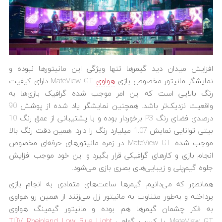
افزایش میدان دید گیمرها تنها ویژگی این مانیتورها نبوده و
نمایشگر مانیتور مخصوص بازی
هواوی
MateView GT دارای کیفیت
رنگ بالایی است که این امر موجب شده گرافیک بازی‌ها به
واقعیت نزدیک‌تر باشد. همچنین نمایشگر یاد شده از پوشش 90
درصدی فضای رنگ P3 برخوردار بوده و با پشتیبانی از عمق رنگ 10
بیتی توانایی نمایش 1.07 میلیارد رنگ را دارد. همین دقت رنگ بالا
موجب شده MateView GT در زمره مانیتورهای حرفه‌ای مخصوص
انجام بازی و کارهای گرافیکی قرار بگیرد و این خود موجب افزایش
جلوه گیم‌پلی و زیبایی‌های بصری بازی می‌شود.
همانطور که می‌دانیم گیمرها ساعت‌های متمادی به انجام بازی
پرداخته و به‌طور متناوب به مانیتور زل می‌زنند از همین رو هواوی
به فکر چشمان گیمرها هم بوده و مانیتور گیمینگ هواوی
MateView GT با کسب گواهی
TÜV Rheinland Low Blue Light