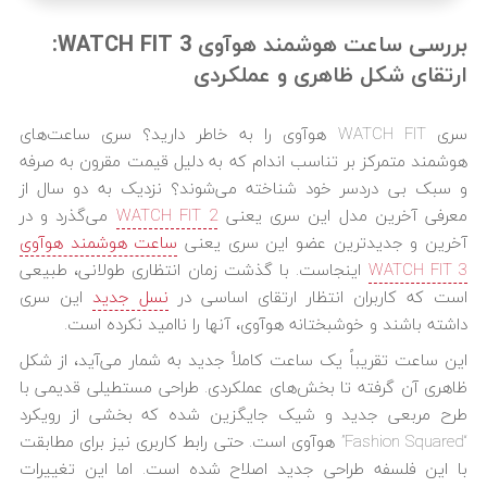
بررسی ساعت هوشمند هوآوی WATCH FIT 3:
ارتقای شکل ظاهری و عملکردی
سری WATCH FIT هوآوی را به خاطر دارید؟ سری ساعت‌های
هوشمند متمرکز بر تناسب اندام که به دلیل قیمت مقرون به صرفه
و سبک بی دردسر خود شناخته می‌شوند؟ نزدیک به دو سال از
معرفی آخرین مدل این سری یعنی
WATCH FIT 2
می‌گذرد و در
آخرین و جدیدترین عضو این سری یعنی
ساعت هوشمند هوآوی
WATCH FIT 3
اینجاست. با گذشت زمان انتظاری طولانی، طبیعی
است که کاربران انتظار ارتقای اساسی در
نسل جدید
این سری
داشته باشند و خوشبختانه هوآوی، آنها را ناامید نکرده است.
این ساعت تقریباً یک ساعت کاملاً جدید به شمار می‌آید، از شکل
ظاهری آن گرفته تا بخش‌های عملکردی. طراحی مستطیلی قدیمی با
طرح مربعی جدید و شیک جایگزین شده که بخشی از رویکرد
“Fashion Squared” هوآوی است. حتی رابط کاربری نیز برای مطابقت
با این فلسفه طراحی جدید اصلاح شده است. اما این تغییرات