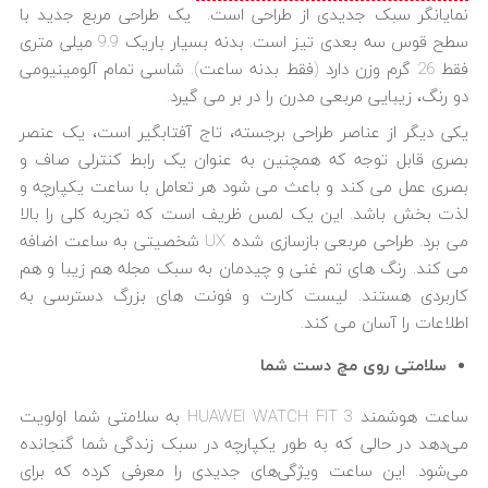
نمایانگر سبک جدیدی از طراحی است. یک طراحی مربع جدید با
سطح قوس سه بعدی تیز است. بدنه بسیار باریک 9.9 میلی متری
فقط 26 گرم وزن دارد (فقط بدنه ساعت). شاسی تمام آلومینیومی
دو رنگ، زیبایی مربعی مدرن را در بر می گیرد.
یکی دیگر از عناصر طراحی برجسته، تاج آفتابگیر است، یک عنصر
بصری قابل توجه که همچنین به عنوان یک رابط کنترلی صاف و
بصری عمل می کند و باعث می شود هر تعامل با ساعت یکپارچه و
لذت بخش باشد. این یک لمس ظریف است که تجربه کلی را بالا
می برد. طراحی مربعی بازسازی شده UX شخصیتی به ساعت اضافه
می کند. رنگ های تم غنی و چیدمان به سبک مجله هم زیبا و هم
کاربردی هستند. لیست کارت و فونت های بزرگ دسترسی به
اطلاعات را آسان می کند.
سلامتی روی مچ دست شما
ساعت هوشمند HUAWEI WATCH FIT 3 به سلامتی شما اولویت
می‌دهد در حالی که به طور یکپارچه در سبک زندگی شما گنجانده
می‌شود. این ساعت ویژگی‌های جدیدی را معرفی کرده که برای