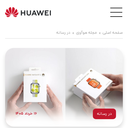
wei
ile
هوآ
صفحه اصلی
مجله هوآوی
در رسانه
موبا
فار
در رسانه
۱۶ خرداد ۱۴۰۵