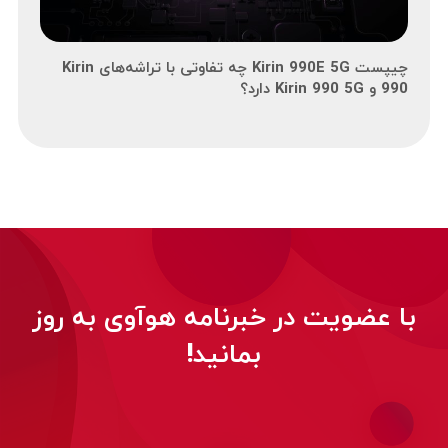
چیپست Kirin 990E 5G چه تفاوتی با تراشه‌های Kirin
990 و Kirin 990 5G دارد؟
با عضویت در خبرنامه هوآوی به روز
بمانید!