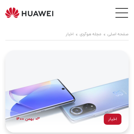
wei
ile
هوآ
صفحه اصلی
مجله هوآوی
اخبار
موبا
فار
اخبار
۰۳ بهمن ۱۴۰۰