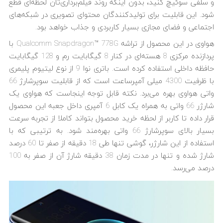
و سلفی سوئیچ کنید، بدون اینکه روند فیلم‌برداری‌تان لحظه‌ای قطع
شود. این قابلیت برای تولیدکنندگان محتوای تصویری در شبکه‌های
اجتماعی و فضای مجازی بسیار کاربردی و جذاب خواهد بود.
هواوی در این محصول از تراشه Qualcomm Snapdragon™ 778G با
پردازنده مرکزی 8 هسته‌ای در کنار 8 گیگابایت رم و 128 گیگابایت
حافظه داخلی استفاده کرده است. باتری نوا 9 از نوع لیتیوم پلیمری
با ظرفیت 4300 میلی آمپرساعت است که از قابلیت سوپرشارژ 66
واتی هواوی بهره می‌برد. نکته قابل توجه اینجاست که هواوی یک
شارژر 66 واتی به همراه یک کابل 6 آمپری داخل جعبه این محصول
قرار داده تا کاربر از لحظه خرید محصول بتواند کاملا از تجربه سرعت
بسیار بالای سوپرشارژ 66 واتی بهره‌مند شود. به ترتیبی که با
استفاده از این شارژر، گوشی تنها طی 18 دقیقه از صفر تا 60 درصد
شارژ شده و تنها در مدت زمان 38 دقیقه شارژ آن از صفر به 100
درصد می‌رسد.