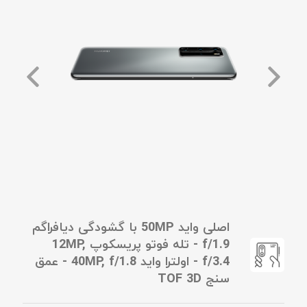
اصلی واید 50MP با گشودگی دیافراگم
f/1.9 - تله فوتو پریسکوپ 12MP,
f/3.4 - اولترا واید 40MP, f/1.8 - عمق
سنج TOF 3D