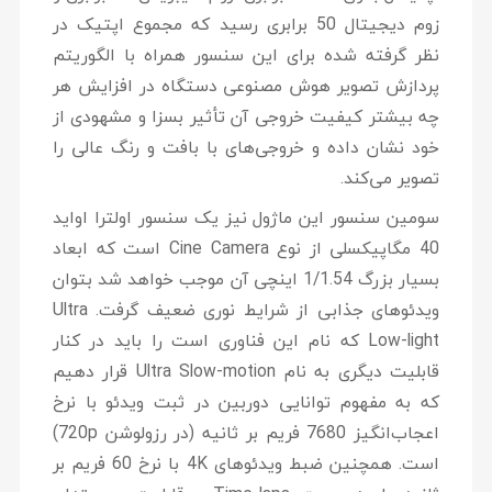
زوم دیجیتال 50 برابری رسید که مجموع اپتیک در
نظر گرفته شده برای این سنسور همراه با الگوریتم
پردازش تصویر هوش مصنوعی دستگاه در افزایش هر
چه بیشتر کیفیت خروجی آن تأثیر بسزا و مشهودی از
خود نشان داده و خروجی‌های با بافت و رنگ عالی را
تصویر می‌کند.
سومین سنسور این ماژول نیز یک سنسور اولترا اواید
40 مگاپیکسلی از نوع Cine Camera است که ابعاد
بسیار بزرگ 1/1.54 اینچی آن موجب خواهد شد بتوان
ویدئوهای جذابی از شرایط نوری ضعیف گرفت. Ultra
Low-light که نام این فناوری است را باید در کنار
قابلیت دیگری به نام Ultra Slow-motion قرار دهیم
که به مفهوم توانایی دوربین در ثبت ویدئو با نرخ
اعجاب‌انگیز 7680 فریم بر ثانیه (در رزولوشن 720p)
است. همچنین ضبط ویدئوهای 4K با نرخ 60 فریم بر