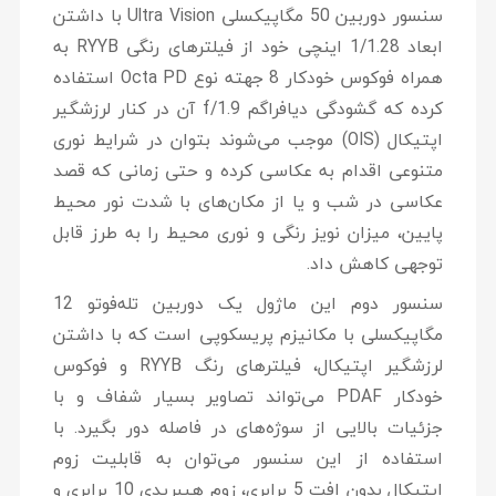
سنسور دوربین 50 مگاپیکسلی Ultra Vision با داشتن
ابعاد 1/1.28 اینچی خود از فیلترهای رنگی RYYB به
همراه فوکوس خودکار 8 جهته نوع Octa PD استفاده
کرده که گشودگی دیافراگم f/1.9 آن در کنار لرزشگیر
اپتیکال (OIS) موجب می‌شوند بتوان در شرایط نوری
متنوعی اقدام به عکاسی کرده و حتی زمانی که قصد
عکاسی در شب و یا از مکان‌های با شدت نور محیط
پایین، میزان نویز رنگی و نوری محیط را به طرز قابل
توجهی کاهش داد.
سنسور دوم این ماژول یک دوربین تله‌فوتو 12
مگاپیکسلی با مکانیزم پریسکوپی است که با داشتن
لرزشگیر اپتیکال، فیلترهای رنگ RYYB و فوکوس
خودکار PDAF می‌تواند تصاویر بسیار شفاف و با
جزئیات بالایی از سوژه‌های در فاصله دور بگیرد. با
استفاده از این سنسور می‌توان به قابلیت زوم
اپتیکال بدون افت 5 برابری، زوم هیبریدی 10 برابری و