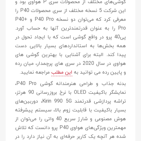
گوشی‌های مختلف از محصولات سری P هواوی بود و
این شرکت 5 نسخه مختلف از سری محصولات P40 را
معرفی کرد که می‌توان دو نسخه P40 Pro و +P40
Pro را به عنوان قدرتمندترین آنها به حساب آورد.
پی40 پرو در واقع گوشی است که با ایجاد تحول در
همه بخش‌ها به استانداردهای بسیار بالایی دست
پیدا کند. البته برای آشنایی با بهترین گوشی های
هواوی در سال 2020 در سری های پرچمدار، میان رده
و پایین رده می توانید به
این مطلب
مراجعه نمایید.
بدنه جذاب و طراحی هنرمندانه گوشی P40 Pro،
نمایشگر باکیفیت OLED با نرخ بروزرسانی 90 هرتز،
تراشه پردازشی قدرتمند Kirin 990 5G، دوربین‌های
بسیار باکیفیت با قابلیت زوم بالا، سیستم پیشرفته
هوش مصنوعی و شارژ سریع 40 واتی را می‌توان از
مهمترین ویژگی‌های هواوی P40 پرو دانست که تلاش
شده هر آنچه یک کاربر حرفه‌ای به آن نیاز دارد را در