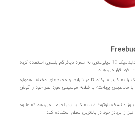
Freebu
هواوی درون هر گوشی ایربادز FreeBuds 4i از یک درایور داینامیک 10 میلی‌متری به همراه دیافراگم پلیمری استفاده کرده
خود قرار می‌دهند.
را به کاربر می‌کند تا در شرایط و محیط‌های مختلف همواره
ه با مخاطبین پرداخته یا قطعه موسیقی مورد نظر خود را گوش
تأخیر بسیار کم در انتقال صدا به لطف استفاده از تراشه بروز و نسخه بلوتوث 5.2 به کاربر این اجازه را می‌دهد که علاوه
یز از ایربادز خود در بالاترین سطح استفاده کند.