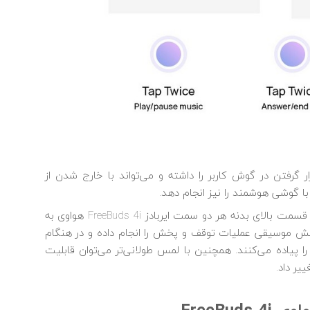
ر گرفتن در گوش کاربر را داشته و می‌تواند با خارج شدن از
 گوشی هوشمند را نیز انجام دهد.
از دیگر قابلیت های هوآوی Freebuds 4i، این است که قسمت بالای بدنه هر دو سمت ایربادز FreeBuds 4i هواوی به
خش موسیقی عملیات توقف و پخش را انجام داده و در هنگام
 پیاده می‌کنند. همچنین با لمس طولانی‌تر می‌توان قابلیت