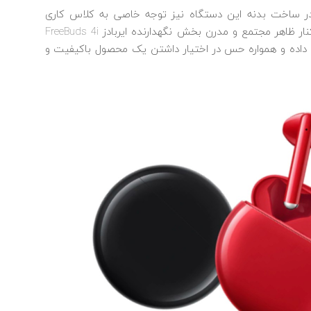
ف بر طراحی ایربادز، عملکرد هوآوی Freebuds 4i در ساخت بدنه این دستگاه نیز توجه خاصی به کلاس کاری
دستگاه مد نظر قرار گرفته است. وزن بسیار اندک در کنار ظاهر مجتمع و مدرن بخش نگهدارنده ایربادز FreeBuds 4i
یش داده و همواره حس در اختیار داشتن یک محصول باکیفیت و