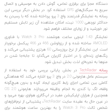
دستگاه مجزا برای برقراری تماس، گوش دادن به موسیقی و اتصال
سریع به سیگنال‌های GPS استفاده کرد. در بخش دیگر بررسی این
رسانه به نمایشگر قدرتمند واچ 3 پرو پرداخته شده که با رسیدن به
حداکثر نوردهی 1000 نیت، امکان مشاهده آن زیر تابش مستقیم
نور خورشید و از زوایای مختلف فراهم شود.
نمایشگر 1.43 اینچی ساعت هوشمند Watch 3 Pro با فناوری
AMOLED ساخته شده و از رزولوشن 466 در 466 پیکسل برخوردار
است. این نمایشگر از نرخ بروزرسانی 60 هرتزی پشتیبانی می‌کند و
رنگ‌های زنده‌ای را در اختیار کاربران می‌گذارد تا جابه‌جا شدن در
منوها به تجربه‌ای لذت بخش تبدیل شود.
رسانه TechRadar
در بخش پایانی بررسی خود به استفاده از
سیستم عامل هارمونی 2.0 در واچ 3 پرو اشاره می‌کند که هماهنگی
کاملی بین تمامی اجزای رابط کاربری ایجاد کرده و بدون هیچ‌گونه
وقفه، لگ یا کندی به انجام وظیفه می‌پردازند. هارمونی OS 2.0
همچنین از هزاران اپلیکیشن مفید در اپ‌گالری هواوی بهره‌ می‌برد و
در عین حال به عقیده سایت TechRadar، پشتیبانی از نرم‌افزارهای
شخص ثالث Watch 3 Pro را به بهترین ساعت هوشمند برای