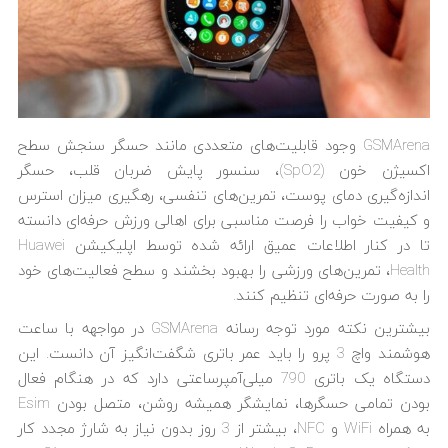
GSMArena وجود قابلیت‌های متعددی مانند حسگر سنجش سطح
اکسیژن خون (SpO2)، سنسور پایش ضربان قلب، حسگر
اندازه‌گیری دمای پوست، تمرین‌های تنفسی، رهگیری میزان استرس
و کیفیت خواب را فرصت مناسبی برای اهالی ورزش حرفه‌ای دانسته
تا در کنار اطلاعات عمیق ارائه شده توسط اپلیکیشن Huawei
Health، تمرین‌های ورزشی را بهبود بخشند و سطح فعالیت‌های خود
را به صورت حرفه‌ای تنظیم کنند.
بیشترین نکته مورد توجه رسانه GSMArena در مواجهه با ساعت
هوشمند واچ 3 پرو را باید عمر باتری شگفت‌انگیز آن دانست. این
دستگاه یک باتری 790 میلی‌آمپرساعتی دارد که در هنگام فعال
بودن تمامی حسگرها، نمایشگر همیشه روشن، متصل بودن Esim
به همراه WiFi و NFC، بیشتر از 3 روز بدون نیاز به شارژ مجدد کار