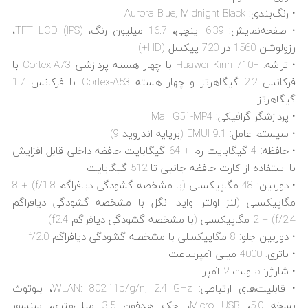
• رنگ‌بندی: Aurora Blue, Midnight Black
• صفحه‌نمایش: 6.39 اینچی، 16.7 میلیون رنگ، TFT LCD (IPS)،
رزولوشن 1560 در 720 پیکسل (HD+)
• تراشه: Huawei Kirin 710F با چهار هسته پردازشی Cortex-A73 با
فرکانس 2.2 گیگاهرتز و چهار هسته Cortex-A53 با فرکانس 1.7
گیگاهرتز
• پردازشگر گرافیکی: Mali G51-MP4
• سیستم عامل: EMUI 9.1 (برپایه اندروید 9)
• حافظه: 4 گیگابایت رم + 64 گیگابایت حافظه داخلی قابل افزایش
با استفاده از کارت حافظه جانبی تا 512 گیگابایت
• دوربین: 48 مگاپیکسلی (با مشخصه گشودگی دیافراگم f/1.8) + 8
مگاپیکسلی (لنز اولترا واید انگل با مشخصه گشودگی دیافراگم
f/2.4) + 2 مگاپیکسلی (با مشخصه گشودگی دیافراگم f2.4)
• دوربین جلو: 8 مگاپیکسلی با مشخصه گشودگی دیافراگم f/2.0
• باتری: 4000 میلی آمپرساعت
• شارژر: 5 ولت 2 آمپر
• قابلیت‌های ارتباطی: WLAN: 802.11b/g/n, 2.4 GHz، بلوتوث
نسخه 5.0، Micro USB، جک هدفون 3.5 میلی‌متری، سنسور