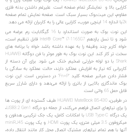
لپ‌تاپ HUAWEI MateBook B5-430 یک نوت بوک سبک وزن و با
کارایی بالا و نمایشگر تمام صفحه است. علیرغم داشتن بدنه فلزی
مقاوم، این میت‌بوک بسیار سبک است. صفحه نمایش تمام صفحه
2kبا اندازه 14 اینچی مورب، کارایی عالی را به کاربران ارائه می دهد.
این نوت بوک به صورت استاندارد با 16 گیگابایت رم عرضه می
شود و تا نسل یازدهم Intel® Core™ i7-1165G7 قابل تنظیم است،
خواه کاربر چند وظیفه را به عهده داشته باشد خواه با برنامه های
سخت تر کار کند. این نوت بوک به طور موثر با فن دوگانه HUAWEI
Shark با دو لوله حرارتی ضخیم خنک می شود. برای آن دسته از
کاربرانی که نیاز به افزایش عملکرد دارند، حالت عملکرد به سادگی با
فشار دادن میانبر صفحه کلید “Fn+P” در دسترس است. این نوت
بوک ماندگاری بالایی از باتری را ارائه می‌دهد و دارای شارژر سریع
قابل حمل 65 واتی است.
در طرفین، HUAWEI MateBook B5-430 طیف گسترده ای از پورت ها
را برای نیازهای اتصال فراهم می‌کند، از جمله دو درگاه USB3.2 Gen1،
یک درگاه USB Type-C با امکانات کامل، یک جک ترکیبی هدفون و
میکروفون 3.5 میلی متری، یک پورت HDMI. و یک پورت miniRJ45
آنها با هم تمام نیازهای مشترک اتصال محل کار مانند انتقال داده،