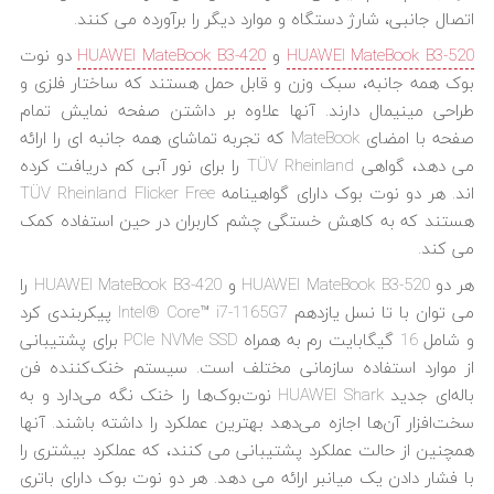
اتصال جانبی، شارژ دستگاه و موارد دیگر را برآورده می کنند.
HUAWEI MateBook B3-520
و
HUAWEI MateBook B3-420
دو نوت
بوک همه جانبه، سبک وزن و قابل حمل هستند که ساختار فلزی و
طراحی مینیمال دارند. آنها علاوه بر داشتن صفحه نمایش تمام
صفحه با امضای MateBook که تجربه تماشای همه جانبه ای را ارائه
می دهد، گواهی TÜV Rheinland را برای نور آبی کم دریافت کرده
اند. هر دو نوت بوک دارای گواهینامه TÜV Rheinland Flicker Free
هستند که به کاهش خستگی چشم کاربران در حین استفاده کمک
می کند.
هر دو HUAWEI MateBook B3-520 و HUAWEI MateBook B3-420 را
می توان با تا نسل یازدهم Intel® Core™ i7-1165G7 پیکربندی کرد
و شامل 16 گیگابایت رم به همراه PCIe NVMe SSD برای پشتیبانی
از موارد استفاده سازمانی مختلف است. سیستم خنک‌کننده فن
باله‌ای جدید HUAWEI Shark نوت‌بوک‌ها را خنک نگه می‌دارد و به
سخت‌افزار آن‌ها اجازه می‌دهد بهترین عملکرد را داشته باشند. آنها
همچنین از حالت عملکرد پشتیبانی می کنند، که عملکرد بیشتری را
با فشار دادن یک میانبر ارائه می دهد. هر دو نوت بوک دارای باتری