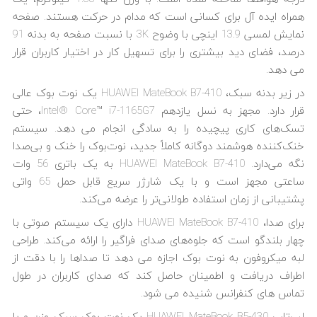
همراه ایده آل برای کسانی است که مدام در حرکت هستند. صفحه
نمایش لمسی 13.9 اینچی با وضوح 3K با نسبت صفحه به بدنه 91
درصد، فضای دید بیشتری را برای تسهیل کار در اختیار کاربران قرار
می دهد.
در زیر بدنه سبک، HUAWEI MateBook B7-410 یک نوت بوک عالی
قرار دارد. مجهز به نسل یازدهم Intel® Core™ i7-1165G7، حتی
تسک‌های کاری پیچیده را به سادگی انجام می دهد. سیستم
خنک‌کننده هوشمند دوگانه کاملاً جدید، نوت‌بوک را خنک و بی‌صدا
نگه می‌دارد. HUAWEI MateBook B7-410 به یک باتری 56 وات
ساعتی مجهز است و با یک شارژر سریع قابل حمل 65 واتی
پشتیبانی از زمان استفاده طولانی‌تر را عرضه می‌کند.
برای صدا، HUAWEI MateBook B7-410 دارای یک سیستم صوتی با
چهار بلندگو است که جلوه‌های صدای فراگیر را ارائه می‌کند. طراحی
لبه میکروفون به نوت بوک اجازه می دهد تا صداها را با دقت از
اطراف دریافت و اطمینان حاصل کند که صدای کاربران در طول
تماس های کنفرانس شنیده می شود.