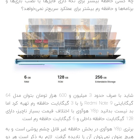
چه کسی حافظه بیشتر برای نگه داری فایل‌ها یا نصب بازی‌ها و
برنامه‌ها و حافظه رم بیشتر برای عملکرد سریع‌تر نمی‌خواهد؟
شاید با صرف حدود 3 میلیون و 600 هزار تومان بتوان مدل 64
گیگابایتی Redmi Note 9 را با 3 گیگابایت حافظه رم تهیه کرد اما
بد نیست بدانید Y8p هوآوی با اختلاف قیمت بسیار ناچیز، دارای
128 گیگابایت حافظه داخلی و 6 گیگابایت حافظه رم است.
برتری Y8p هوآوی در بخش حافظه غیر قابل چشم پوشی است و به
هیچ عنوان نمی‌توان آن را نادیده گرفت. لازم به ذکر است هر دو