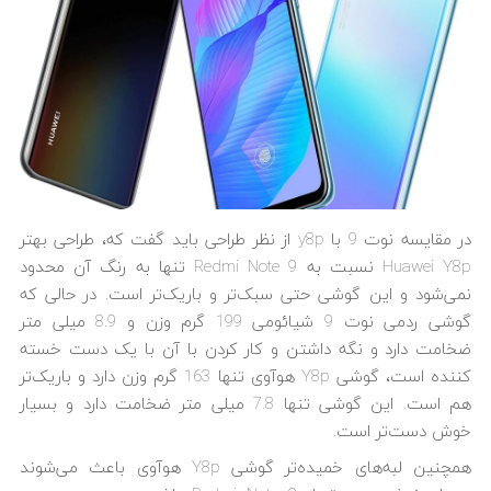
در مقایسه نوت 9 با y8p از نظر طراحی باید گفت که، طراحی بهتر
Huawei Y8p نسبت به Redmi Note 9 تنها به رنگ آن محدود
نمی‌شود و این گوشی حتی سبک‌تر و باریک‌تر است. در حالی که
گوشی ردمی نوت 9 شیائومی 199 گرم وزن و 8.9 میلی متر
ضخامت دارد و نگه داشتن و کار کردن با آن با یک دست خسته
کننده است، گوشی Y8p هوآوی تنها 163 گرم وزن دارد و باریک‌تر
هم است. این گوشی تنها 7.8 میلی متر ضخامت دارد و بسیار
خوش دست‌تر است.
همچنین لبه‌های خمیده‌تر گوشی Y8p هوآوی باعث می‌شوند