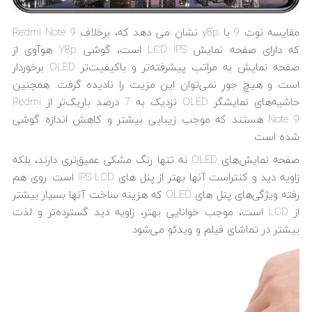
مقایسه نوت 9 با y8p نشان می دهد که، برخلاف Redmi Note 9
که دارای صفحه نمایش LCD IPS است، گوشی Y8p هوآوی از
صفحه نمایش به مراتب پیشرفته‌تر و باکیفیت‌تر OLED برخوردار
است و هیچ جورِ نمی‌توان این مزیت را نادیده گرفت. همچنین
حاشیه‌های نمایشگر OLED نزدیک به 7 درصد باریک‌تر از Redmi
Note 9 هستند که موجب زیبایی بیشتر و کاهش اندازه گوشی
شده است.
صفحه نمایش‌های OLED نه تنها رنگ مشکی عمیق‌تری دارند، بلکه
زاویه دید و کنتراست آنها بهتر از پنل های IPS LCD است. روی هم
رفته ویژگی‌های پنل های OLED که هزینه ساخت آنها بسیار بیشتر
از LCD است، موجب خوانایی بهتر، زاویه دید گسترده‌تر و لذت
بیشتر در تماشای فیلم و ویدئو می‌شود.