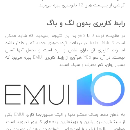
گوشی از چیپست های 12 نانومتری بهره می‌برند.
رابط کاربری بدون لگ و باگ
در مقایسه نوت 9 با y8p به این نتیجه رسیدیم که شاید ممکن
است Redmi Note 9 در دریافت آپدیت‌های جدید کمی جلوتر باشد
اما رابط کاربری آن دارای نقص و ایراد است و تحمل آنها آسان
نیست. در آن سو Y8p هوآوی از رابط کاربری EMUI بهره می‌برد که
بسیار روان، کم مصرف و سبک است.
به اذعان ده‌ها رسانه معتبر دنیا و البته میلیون‌ها کاربر، EMUI یکی
از سبک‌ترین، روان‌ترین و بهینه‌ترین رابط‌های کاربری اندروید است.
هواوی از سال‌ها قبل از فناوری‌های پیشرفته چون هوش مصنوعی در