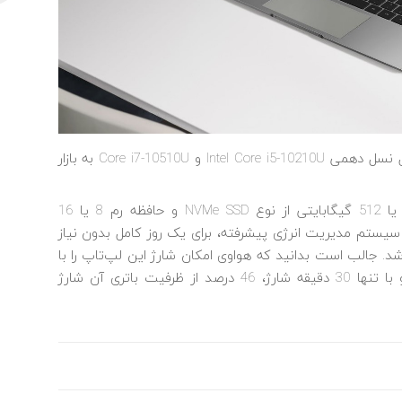
میت بوک D14 با پردازنده‌های محبوب اینتل در دو مدل نسل دهمی Intel Core i5-10210U و Core i7-10510U به بازار
هواوی این لپ‌تاپ‌ها را با دو فضای ذخیره‌سازی 256 یا 512 گیگابایتی از نوع NVMe SSD و حافظه رم 8 یا 16
و سیستم مدیریت انرژی پیشرفته، برای یک روز کامل بدون نیاز
د. جالب است بدانید که هواوی امکان شارژ این لپ‌تاپ‌ را با
شارژرهای سریع گوشی‌های هوشمند نیز فراهم کرده و با تنها 30 دقیقه شارژ، 46 درصد از ظرفیت باتری آن شارژ