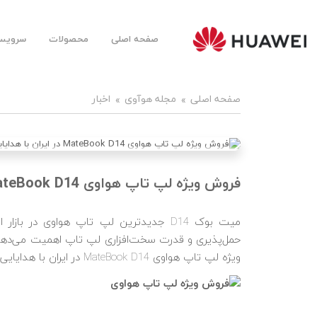
صفحه اصلی
محصولات
سرویس‌
Huawei
Mobile
Farsi |
هوآوی
موبایل
صفحه اصلی
مجله هوآوی
اخبار
فارسی
اخبار
فروش ویژه لپ تاپ هواوی MateBook D14 در ایران با هدایایی ارزشمند
میت بوک D14 جدیدترین لپ تاپ هواوی در 
حمل‌پذیری و قدرت سخت‌افزاری لپ تاپ اهمیت می‌دهند
ویژه لپ تاپ هواوی MateBook D14 در ایران با هدایایی ارزشمند آغاز شده است.