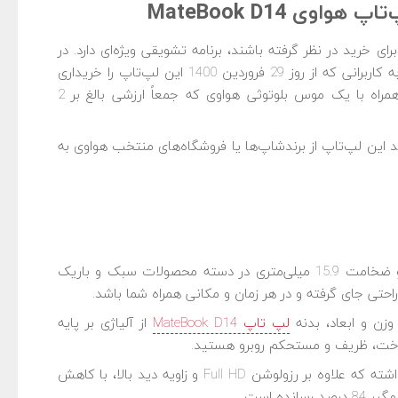
پ‌تاپ هواوی
MateBook D14
 برای مشتریانی که لپ‌تاپ میت بوک دی 14 را برای خرید در نظر گرفته باشند، برنامه تشویقی ویژه‌ای دارد. در
این طرح فروش ویژه لپ تاپ هواوی MateBook D14، به کاربرانی که از روز 29 فروردین 1400 این لپ‌تاپ را خریداری
کنند، یک دستگاه هدفون بی‌سیم هواوی FreeLace همراه با یک موس بلوتوثی هواوی که جمعاً ارزشی بالغ بر 2
د این لپ‌تاپ از برندشاپ‌ها یا فروشگاه‌های منتخب هواوی به
هواوی میت بوک دی 14 با وزن تنها 1.38 کیلوگرمی و ضخامت 15.9 میلی‌متری در دسته محصولات سبک و باریک
احتی جای گرفته و در هر زمان و مکانی همراه شما باشد.
وزن و ابعاد، بدنه
لپ تاپ MateBook D14
از آلیاژی بر پایه
اخت، ظریف و مستحکم روبرو هستید.
داشته که علاوه بر رزولوشن Full HD و زاویه دید بالا، با کاهش
ه است.