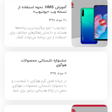
وسعت که یکی از قطب‌های تجاری و
آموزش HMS: نحوه استفاده از
فناوری در شهر به حساب می‌آید. در
نسخه وب «یوتیوب»
مراسم افتتاح بزرگ‌ترین فروشگاه
اختصاصی هوآوی، […]
۲۰ مرداد ۱۳۹۹
«یوتیوب» جزو پرکاربردترین برنامه‌ها
هستند و دانستن راهکارهای مختلف برای
استفاده از این برنامه‌ می‌تواند کمک
بزرگی به کاربران داخلی باشد. در کنار
استفاده از نسخه اصلی برنامه می‌توان از
نسخه وب آن نیز استفاده کرد که
می‌تواند در مواقع لزوم به کمک کاربر
جشنواره تابستانى محصولات
بیاید. نکته قابل توجه اینکه این اپ به
هوآوى
صورت اختصاصی توضیح […]
۱۱ مرداد ۱۳۹۹
در میانه فصل گرم هوآوی با شماست و
با جشنواره تابستانى محصولات هوآوى
سعی در ارائه هدیه‌ای درخور برای شما
مشتری عزیز دارد. از تاریخ 11 مرداد تا 6
شهریور امسال می‌توانید با خرید هر
گوشی هوآوی‌ برنده جایزه‌ای ویژه
شوید. این جایزه یه تمامی خریداران