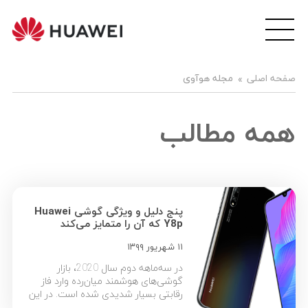
wei
ile
هوآ
صفحه اصلی
مجله هوآوی
موبا
فار
همه مطالب
پنج دلیل و ویژگی گوشی Huawei
Y8p که آن را متمایز می‌کند
۱۱ شهریور ۱۳۹۹
در سه‌ماهه دوم سال 2020، بازار
گوشی‌های هوشمند میان‌رده وارد فاز
رقابتی بسیار شدیدی شده است. در این
بازه گوشی‌های جدیدی به بازار ارائه