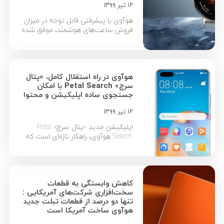
۱۲ تیر ۱۳۹۹
هوآوی با پیشرفتی قابل توجه در میزان
فروش ساعت‌های هوشمند، موفق شده
در جایگاه دوم پرفروش‌‌های جهانی
ساعت هوشمند قرار گیرد. شرکت
تحلیل‌گر IDC گزارش جدیدی در خصوص
میزان عرضه جهانی ساعت‌های هوشمند
هوآوی در راه استقلال کامل، «پتال
به بازار در سه ماهه اول سال 2020
سرچ» Petal Search با امکان
میلادی منتشرکرده است. بر اساس این
جستجوی ساده اپلیکیشن و محتوا
گزارش، میزان عرضه این دستگاه‌های
الکترونیکی محبوب در سه […]
۱۲ تیر ۱۳۹۹
اپلیکیشن جدید «پتال سرچ» Petal
Search هوآوی، راهکار تازه‌ای است که
امکان دسترسی سریع به اپلیکیشن‌ها،
عناوین خبری و دیگر محتواهای دلخواه
کاربر را در کوتاه‌ترین زمان ممکن فراهم
می‌کند. هوآوی در ماه فوریه سال جاری
کاهش وابستگی به قطعات
میلادی، آزمایش و بررسی اپلیکیشن
سخت‌افزاری شرکت‌های آمریکایی :
جدید جستجوی خود را با عنوان Huawei
تنها دو درصد از قطعات تبلت جدید
Search آغاز کرد. این اپلیکیشن در واقع
هوآوی ساخت آمریکا است
[…]