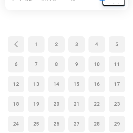
تمام کشورها از جمله مشتریان ایرانی در
نظر گرفته تا هنگام استفاده از
سرویس‌های موبایلی این شرکت مشکل
گوگل پلی در هواوی را احساس نکنند و
تجربه خوشایندی داشته باشند.
محدودیت‌های مختلف در روابط تجاری
[…]
1
2
3
4
5
6
7
8
9
10
11
12
13
14
15
16
17
18
19
20
21
22
23
24
25
26
27
28
29