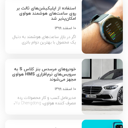
گوشی mate 40E امکان پشتیبانی از
استفاده از اپلیکیشن‌های ثالث بر
اینترنت 5G را نیز دارد. در ادامه نگاهی
روی ساعت‌های هوشمند هواوی
دقیق تر به هواوی میت 40 ای خواهیم
امکان‌پذیر شد
داشت. […]
۱۰ اسفند ۱۳۹۹
اگر در بازار ساعت‌های هوشمند به دنبال
یک محصول با بهترین دوام باتری
باشید، گزینه‌ای بهتر از هوآوی پیدا
نمی‌کنید. خبر خوب اینکه دیگر قرار
نیست تنها به خاطر باتری پرقدرت
ساعت‌های هوشمند هواوی را انتخاب
خودروهای مرسدس بنز کلاس S به
کنید؛ چراکه حالا این کمپانی به توسعه
سرویس‌های نرم‌افزاری HMS هواوی
دهندگان اپلیکیشن های ثالث ساعت
مجهز می‌شوند
هوشمند هواوی این امکان را می‌دهد تا
[…]
۱۰ اسفند ۱۳۹۹
مدیرعامل کسب و کار محصولات رده
مصرف کننده هواوی، Yu Chengdong،
اعلام کرد از این پس شاهد اضافه شدن
سرویس های هواوی در خودروهای
مرسدس بنز کلاس S خواهیم بود تا به
کاربران این خودروها تجربه‌ای نو از یک