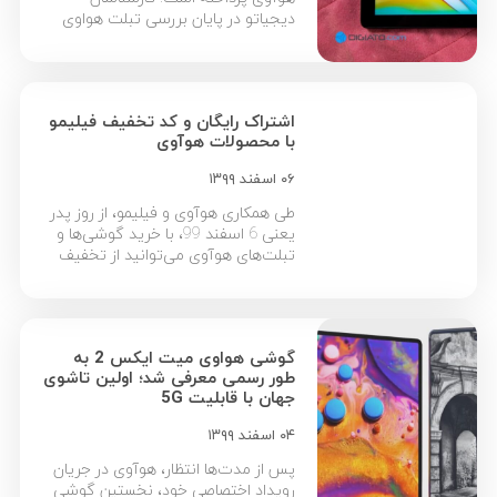
دیجیاتو در پایان بررسی تبلت هواوی
matepad t10 می‌گویند قیمت اقتصادی
با امکان نصب سیم کارت این تبلت
می‌تواند برای دانش آموزان و
دانشجوهای با بودجه محدود وسوسه
اشتراک رایگان و کد تخفیف فیلیمو
کننده باشد. در ادامه این مطلب به طور
با محصولات هوآوی
مختصر به مجموعه نتایج وبسایت
دیجیاتو از بررسی تبلت […]
۰۶ اسفند ۱۳۹۹
طی همکاری هوآوی و فیلیمو، از روز پدر
یعنی 6 اسفند 99، با خرید گوشی‌ها و
تبلت‌های هوآوی می‌توانید از تخفیف
فیلیمو و تخفیف ویژه‌ی «فیلیمو
مدرسه» استفاده کنید. در حال حاضر
فیلیمو با داشتن آرشیو بیش از 35 هزار
عنوان فیلم و سریال ایرانی و خارجی و
گوشی هواوی میت ایکس 2 به
فیلیمو مدرسه با هزاران ساعت محتوای
طور رسمی معرفی شد؛ اولین تاشوی
آموزشی جذاب […]
جهان با قابلیت 5G
۰۴ اسفند ۱۳۹۹
پس از مدت‌ها انتظار، هوآوی در جریان
رویداد اختصاصی خود، نخستین گوشی