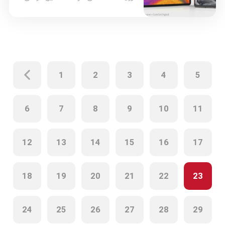
هوشمند تاشوی جهان با پشتیبانی از
شبکه 5G یعنی میت ایکس 2 را معرفی
کرد. کارشناسان دنیای فناوری، میت
ایکس 2 را یک جهش نوآورانه در عرصه
تولید گوشی های هوشمند توصیف
کردند. در ادامه با گوشی Huawei Mate
X2، جدیدترین دستاورد هوآوی […]
1
2
3
4
5
6
7
8
9
10
11
12
13
14
15
16
17
18
19
20
21
22
23
24
25
26
27
28
29