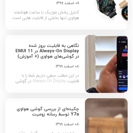
۰۹ اسفند ۱۳۹۹
کنترل پخش موزیک با ساعت هوشمند
هواوی تنها بخشی از قابلیت هایی است
که با در دست داشتن این گجت
هوشمند در اختیار شما قرار می گیرد. در
ادامه به معرفی قابلیت های دیگر
ساعت های هوشمند هواوی نیز می
نگاهی به قابلیت‌ بروز شده
پردازیم. هواوی به عنوان یکی از
Always-On Display در EMUI 11
بزرگ‌ترین تولیدکنندگان محصولات
در گوشی‌های هواوی (+ آموزش)
دیجیتالی طیف وسیعی از گجت‌های
پوشیدنی […]
۰۸ اسفند ۱۳۹۹
در این مطلب سعی داریم شما را با
قابلیت‌ Always-On Display در گوشی
های هواوی آشنا کنیم. در ادامه با
معرفی «ویژگی صفحه نمایش همیشه
روشن» و فعال سازی گام به گام این
قابلیت اختصاصی گوشی های هواوی
چکیده‌ای از بررسی گوشی هواوی
همراه ما باشید. رابط کاربری EMUI
Y7a توسط رسانه زومیت
هواوی، یکی از بهترین‌ تجربه‌های کار با
گوشی را برای کاربران […]
۰۸ اسفند ۱۳۹۹