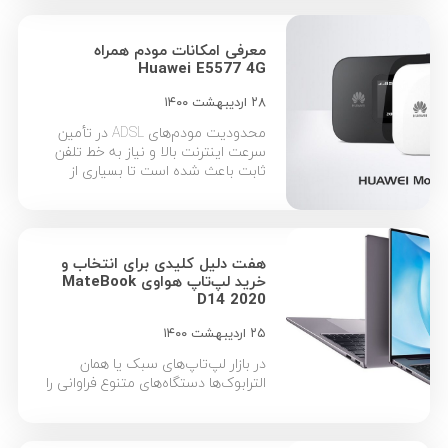
هواوی جزء محصولات خوش‌قیمت و
باکیفیت بازار محسوب می‌شود؛ اما
معرفی امکانات مودم همراه
کدام مدل از هدفون‌های بی‌سیم
Huawei E5577 4G
FreeBuds یا FreeLace برای شما
مناسب‌تر است و با بودجه‌‌تان هم‌خوانی
۲۸ اردیبهشت ۱۴۰۰
دارد؟ در ادامه سعی داریم […]
محدودیت‌ مودم‌های ADSL در تأمین
سرعت اینترنت بالا و نیاز به خط تلفن
ثابت باعث شده است تا بسیاری از
کاربران به مودم‌های قابل حمل روی
بیاورند. در این بین برند هواوی به عنوان
یکی از تولیدکنندگان مودم‌های پرفروش
4G شناخته می‌شود که امروز
هفت دلیل کلیدی برای انتخاب و
محصولات آن برای کمتر کسی نا آشنا
خرید لپ‌تاپ هواوی MateBook
است. یکی از بهترین […]
D14 2020
۲۵ اردیبهشت ۱۴۰۰
در بازار لپ‌تاپ‌های سبک یا همان
الترابوک‌ها دستگاه‌های متنوع فراوانی را
می‌توان یافت که مشخصات نزدیک به
هم دارند. با این حال برخی محصولات
این گروه مشخصات جالب توجهی دارند