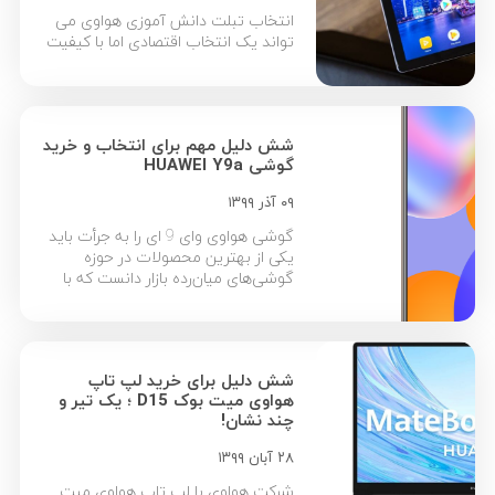
انتخاب تبلت دانش آموزی هواوی می
تواند یک انتخاب اقتصادی اما با کیفیت
و با کارایی بی نظیری برای شما باشد. در
ادامه با معرفی بهترین تبلت های دانش
آموزی هواوی همراه ما باشید. نه تنها
یکی از دو تولیدکننده بزرگ گوشی
شش دلیل مهم برای انتخاب و خرید
موبایل در دنیا است، بلکه به عنوان یکی
گوشی HUAWEI Y9a
از برندهای بزرگ تبلت نیز […]
۰۹ آذر ۱۳۹۹
گوشی هواوی وای 9 ای را به جرأت باید
یکی از بهترین محصولات در حوزه
گوشی‌های میان‌رده بازار دانست که با
رعایت اصل توازن، در همه بخش‌های
دستگاه مجموعه‌ای از بهترین امکانات را
در اختیار کاربر قرار می‌دهند. اما این
امکانات چیست و چرا باید گوشی
شش دلیل برای خرید لپ تاپ
Huawei Y9a را به عنوان انتخاب اول
هواوی میت بوک D15 ؛ یک تیر و
خود در […]
چند نشان!
۲۸ آبان ۱۳۹۹
شرکت هواوی با لپ تاپ هواوی میت