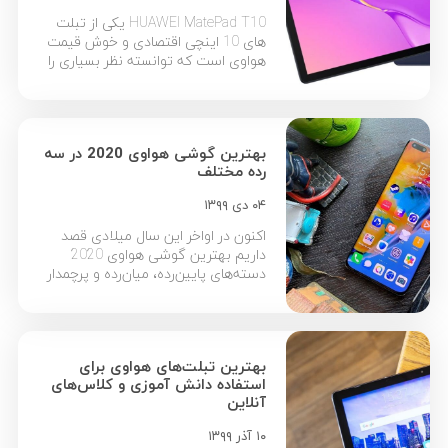
HUAWEI MatePad T10 یکی از تبلت
های 10 اینچی اقتصادی و خوش قیمت
هواوی است که توانسته نظر بسیاری را
به خود جلب کند. در ادامه به 6 مورد از
مهمترین دلایل خرید تبلت هواوی
MatePad T10 می‌پردازیم و علاوه بر
دلایل خرید تبلت T10 به شما
بهترین گوشی هواوی 2020 در سه
می‌گوییم چرا این تبلت با وجود
رده مختلف
اقتصادی بودن […]
۰۴ دی ۱۳۹۹
اکنون در اواخر این سال میلادی قصد
داریم بهترین گوشی هواوی 2020
دسته‌های پایین‌رده، میان‌رده و پرچمدار
را به شما معرفی کنیم. گوشی های
2020 هواوی، به نوعی هویت و نماد
تلاش و کوشش هواوی در بازار وسیع
جهانی گوشی ‌‌های هوشمند در سال
بهترین تبلت‌های هواوی برای
2020 هستند که هر کدام به نوعی یکی
استفاده دانش آموزی و کلاس‌های
از بهترین انتخاب‌های ممکن […]
آنلاین
۱۰ آذر ۱۳۹۹