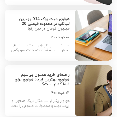
دلایل خرید دستند هوشمند بند 6
می‌پردازیم. 1. صفحه نمایش رنگی بزرگ
یکی از دلایل خرید دستند هوشمند بند
هواوی میت بوک D14 بهترین
6 وجود صفحه نمایش بزرگ آن است.
لپ‌تاپ در محدوده قیمتی 20
صفحه نمایش کوچک […]
میلیون تومان در بین رقبا
۰۶ خرداد ۱۴۰۰
امروزه بازار لپ‌تاپ‌های مختلف با تنوع
بسیار بالا در مشخصات، باعث سردرگمی
برخی کاربران شده است. در این نوشتار
قصد داریم به معرفی برتری‌های لپ تاپ
هواوی MateBook D14 نسبت به رقبای
هم‌قیمت بپردازیم تا کار شما برای
راهنمای خرید هدفون بی‌سیم
انتخاب بهترین لپ‌تاپ‌‌ در محدوده 20
هواوی؛ بهترین ایرباد هواوی برای
میلیون تومان آسان‌تر شود. به مانند
شما کدام است؟
حوزه گوشی‌های هوشمند، ورود هواوی
[…]
۰۳ خرداد ۱۴۰۰
هواوی یکی از سازندگان بزرگ هدفون و
ایرباد بوده و محصولات متنوعی را تحت
مدل‌های FreeBuds و FreeLace روانه
بازار کرده است. هندزفری‌های بی‌سیم