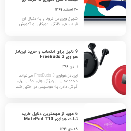
آنها […]
۲۰ اسفند ۱۳۹۹
شیوع ویروس کرونا و به دنبال آن
قرنطینه‌ی خانگی، دورکاری و آموزش
مجازی موجب شده تا نیاز کاربران به
خرید تبلت برای مصارف مختلف بالا
برود. در این بین کوچک بودن صفحه‌ی
گوشی و محدودیت کار با رایانه از جمله
9 دلیل برای انتخاب و خرید ایربادز
دلایلی است که عرضه و تقاضای
هواوی FreeBuds 3
تبلت‌های هوشمند را در بازار ایران بیش
از پیش کرده […]
۱۱ دی ۱۳۹۹
ایربادز هواوی FreeBuds 3 می‌تواند
مجموعه ای از ویژگی های جذاب برای
گوش دادن به موسیقی در اختیار شما
قرار دهد. در ادامه شما را به طور کامل با
تمامی امکانات هدفون هواوی
FreeBuds 3 آشنا خواهیم کرد. ایربادزها
را باید نسل بعدی هدفون‌ها دانست که
6 مورد از مهمترین دلایل خرید
شاید تا چند سال دیگر همه هدفون‌های
تبلت هواوی MatePad T10
سیمی را […]
۰۸ دی ۱۳۹۹