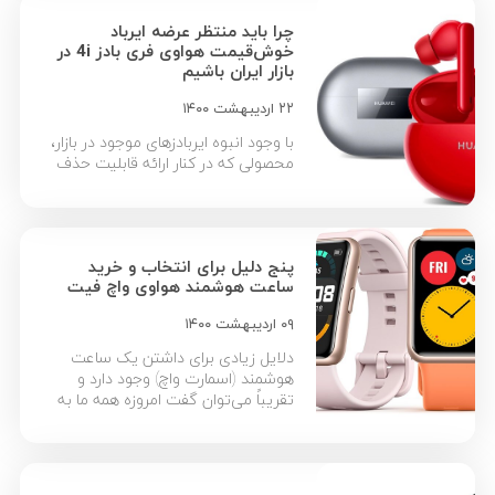
که استفاده از آنها برای کاربر را با ارزش
چرا باید منتظر عرضه ایرباد
خرید و کارایی بالاتری میسر می‌کند. در
خوش‌قیمت هواوی فری بادز 4i در
ادامه به معرفی ویژگی‌ها و دلایل خرید
بازار ایران باشیم
لپ تاپ […]
۲۲ اردیبهشت ۱۴۰۰
با وجود انبوه ایربادزهای موجود در بازار،
محصولی که در کنار ارائه قابلیت حذف
نویز خودکار، شارژدهی بالا، وزن کم،
طراحی زیبا و قیمت مناسب را ارائه
نماید، می‌تواند جذابیت بسیار بالایی
داشته باشد. قابلیت های هوآوی
پنج دلیل برای انتخاب و خرید
Freebuds 4i همه این ویژگی‌های فوق
ساعت هوشمند هواوی واچ فیت
را به بهترین شکل در خود جای داده
است. این روزها بیشتر […]
۰۹ اردیبهشت ۱۴۰۰
دلایل زیادی برای داشتن یک ساعت
هوشمند (اسمارت واچ) وجود دارد و
تقریباً می‌توان گفت امروزه همه ما به
یک ساعت هوشمند نیاز داریم. در این
بین HUAWEI WATCH FIT یکی از
محصولات موجود در بازار است که با
داشتن ویژگی‌های متعدد، یکی از